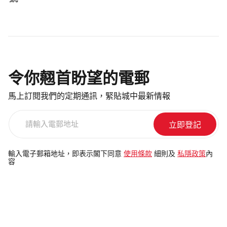
號
令你翹首盼望的電郵
馬上訂閱我們的定期通訊，緊貼城中最新情報
請
輸
入
電
輸入電子郵箱地址，即表示閣下同意
使用條款
細則及
私隱政策
內
容
郵
地
址