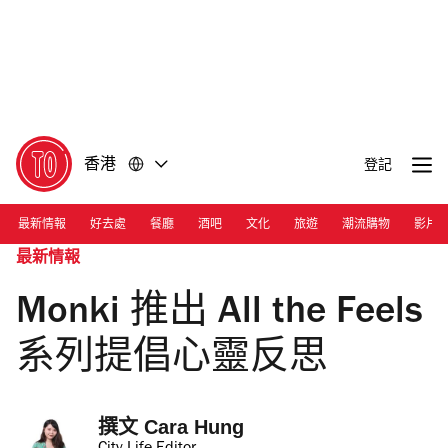
前
前
往
往
內
頁
容
尾
香港
登記
最新情報
好去處
餐廳
酒吧
文化
旅遊
潮流購物
影片
最新情報
Monki 推出 All the Feels
系列提倡心靈反思
撰文 
Cara Hung