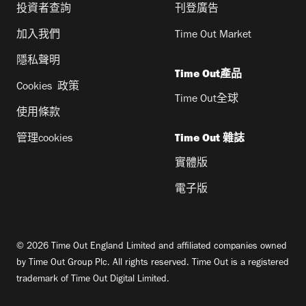
投資者查詢
刊登廣告
加入我們
Time Out Market
隱私聲明
Time Out產品
Cookies 政策
Time Out全球
使用條款
管理cookies
Time Out 雜誌
實體版
電子版
© 2026 Time Out England Limited and affiliated companies owned
by Time Out Group Plc. All rights reserved. Time Out is a registered
trademark of Time Out Digital Limited.