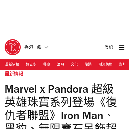
前
前
往
往
內
頁
容
尾
香港
登記
最新情報
好去處
餐廳
酒吧
文化
旅遊
潮流購物
影片
最新情報
Marvel x Pandora 超級
英雄珠寶系列登場《復
仇者聯盟》Iron Man、