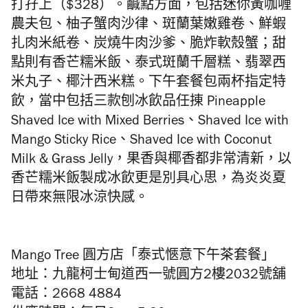
打孖上（$328）。
鹹點方面，包括迷你黃咖喱
農夫包、柚子蟹肉沙律、斑蘭葉嫩雞卷、鮮蝦
扎肉米紙卷、炭燒牛肉沙爹、脆炸軟殼蟹；甜
點則有香芒糯米飯、泰式斑蘭千層糕、翡翠西
米丸子、椰汁西米糕。下午套餐包兩杯指定特
飲，當中包括三款刨冰飲品任㨂 Pineapple
Shaved Ice with Mixed Berries、Shaved Ice with
Mango Sticky Rice、Shaved Ice with Coconut
Milk & Grass Jelly，果香與椰香都非常清新，以
香芒糯米飯製成冰飲更是別具心思，為炎炎夏
日帶來無限冰涼快感。
Mango Tree 圓方店「泰式愜意下午茶套餐」
地址：九龍柯士甸道西一號圓方2樓2032號舖
電話：2668 4884