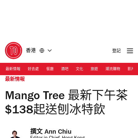
前
前
往
往
內
頁
容
尾
香港
登記
最新情報
好去處
餐廳
酒吧
文化
旅遊
潮流購物
影片
最新情報
Mango Tree 最新下午茶
$138起送刨冰特飲
撰文 
Ann Chiu