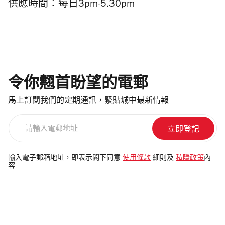
供應時間：每日3pm-5.30pm
令你翹首盼望的電郵
馬上訂閱我們的定期通訊，緊貼城中最新情報
請
輸
入
電
輸入電子郵箱地址，即表示閣下同意
使用條款
細則及
私隱政策
內
容
郵
地
址