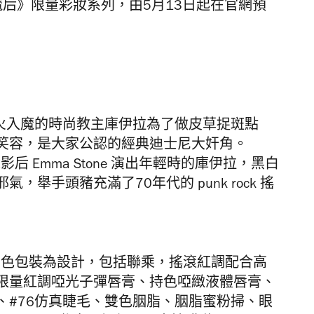
黑白魔后》限量彩妝系列，由5月13日起在官網預
走火入魔的時尚教主庫伊拉為了做皮草捉斑點
笑容，是大家公認的經典迪士尼大奸角。
后 Emma Stone 演出年輕時的庫伊拉，黑白
舉手頭豬充滿了70年代的 punk rock 搖
白雙色包裝為設計，包括聯乘，搖滾紅調配合高
限量紅調啞光子彈唇膏、持色啞緻液體唇膏、
、#76仿真睫毛、雙色胭脂、胭脂蜜粉掃、眼