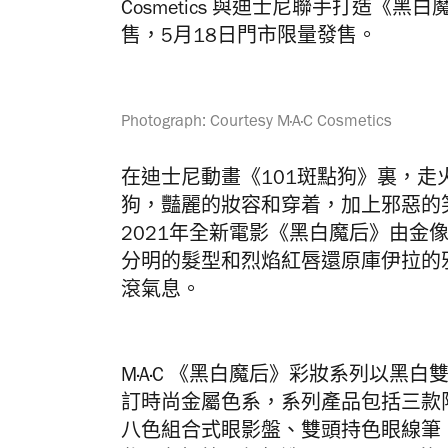
Cosmetics 與迪士尼聯手打造《
售，5月18日門市限量發售。
Photograph: Courtesy M·A·C Cosmetics
在迪士尼動畫《101斑點狗》裏，
狗，豔麗的妝容和穿着，加上邪惡的
2021年全新電影《黑白魔后》由金像影
分明的髮型和烈焰紅唇還原庫伊拉的邪氣，
滾氣息。
M·A·C 《黑白魔后》彩妝系列以黑
訂時尚金屬色系，系列產品包括三款
八色組合式眼影盤、雙頭持色眼線筆