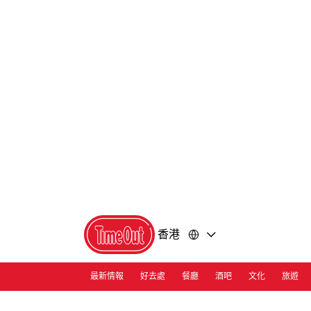
前
前
往
往
內
頁
容
尾
香港
最新情報
好去處
餐廳
酒吧
文化
旅遊