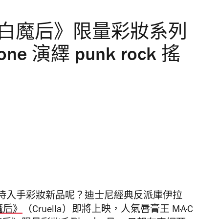
尼《黑白魔后》限量彩妝系列
e 演繹 punk rock 搖
待入手彩妝新品呢？迪士尼經典反派庫伊拉
魔后》
（Cruella）即將上映，人氣唇膏王 M·A·C