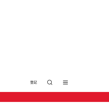
搜
登記
尋