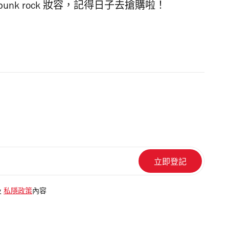
 的 punk rock 妝容，記得日子去搶購啦！
及
私隱政策
內容