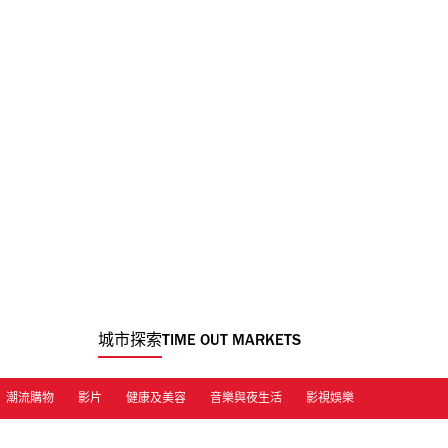
城市探索
TIME OUT MARKETS
潮流購物
影片
健康及美容
音樂與夜生活
影視娛樂