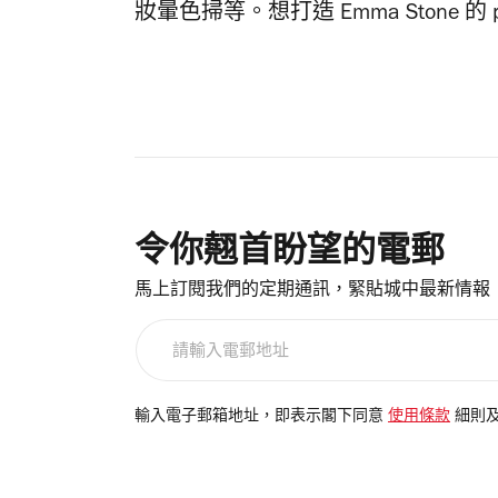
妝暈色掃等。想打造
Emma Stone
令你翹首盼望的電郵
馬上訂閱我們的定期通訊，緊貼城中最新情報
請
輸
入
電
輸入電子郵箱地址，即表示閣下同意
使用條款
細則
郵
地
址