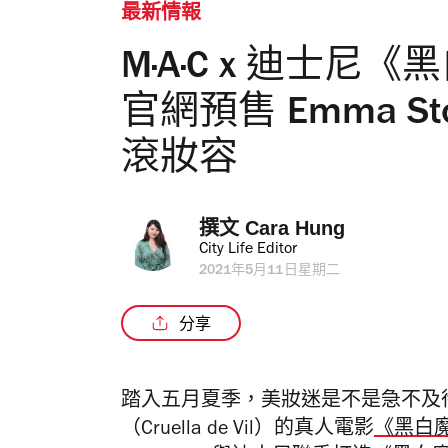
最新情報
M·A·C x 迪士
官網預售 Emma Ston
滾妝容
撰文 
Cara Hung
City Life Editor
2021年5月11日星期二
分享
踏入五月夏季，美妝迷是不是急不及
（Cruella de Vil）的真人電影
《黑白