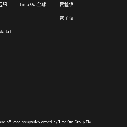
通訊
Time Out全球
實體版
電子版
Market
nd affiliated companies owned by Time Out Group Plc.