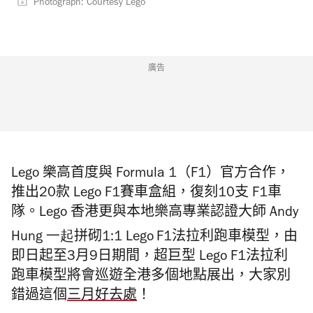
Photograph: Courtesy Lego
廣告
Lego 樂高首度與 Formula 1（F1）官方合作，
推出20款 Lego F1賽車盒組，復刻10支 F1車
隊。Lego 香港更與
本地樂高
專業認證
大師
Andy
Hung 一起
拼砌
1:1 Lego
F1
法拉利跑車模型，由
即日起至3月9日期間，超巨型 Lego F1法拉利
跑車模型將會巡遊全港多個地點展出，大家別
錯過這個
三月好去處
！