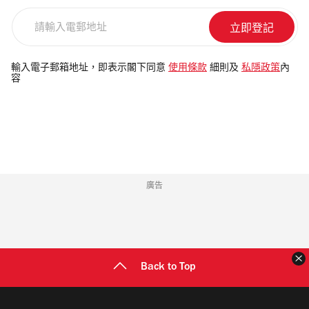
請
輸
入
電
輸入電子郵箱地址，即表示閣下同意
使用條款
細則及
私隱政策
內
容
郵
地
址
廣告
Back to Top