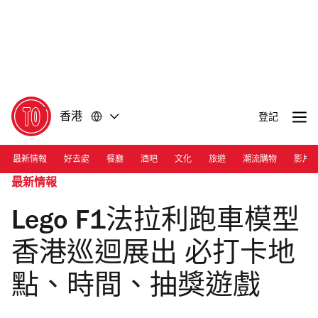
前
前
往
往
內
頁
容
尾
香港
登記
最新情報
好去處
餐廳
酒吧
文化
旅遊
潮流購物
影片
最新情報
Lego F1法拉利跑車模型
香港巡迴展出 必打卡地
點、時間、抽獎遊戲