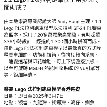
1:1 Lego F1法拉利跑車模型用多久時
間砌成？
由本地樂高專業認證大師 Andy Hung 主理，1:1
Lego F1法拉利跑車模型以法拉利 SF-24 F1賽車
為藍本，採用了20多萬顆樂高顆粒，費時超過
336小時設計，經過約1,300個小時拼砌而成。
這個Lego F1法拉利跑車模型以最像真的方式詮
釋賽車細節、功能和技術，從拼砌轉向系統、
二速變速箱與印花輪胎、可上下調整擾流板，
以至可旋轉 MGU-H 熱能回收系統 的 V6引擎等
等，鉅細無遺。
樂高 Lego 法拉利跑車模型香港巡遊
日期：即日至2025年3月7日
地點：觀塘、九龍灣、銅鑼灣、灣仔、鰂魚