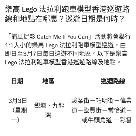
樂高 Lego 法拉利跑車模型香港巡遊路
線和地點在哪裏？巡遊日期是何時？
「捕風捉影 Catch Me If You Can」活動將會舉行
1:1大小的樂高 Lego 法拉利跑車模型巡遊，由
即日至3月7日每日巡遊不同地區。以下是樂高
Lego 法拉利跑車模型香港巡遊路線及地點。
日期
地區
巡迴
路線
3
月
3
日
駿業街－巧明街－偉業
觀塘、九龍
（星期
道－臨豐街－常怡
道－
灣
一）
或牛頭角道
－彩雲