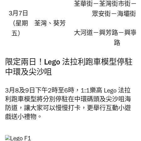
荃華街
－
荃灣街市街
－
3
月
7
日
眾安街
－
海壩街
（星期
荃灣、葵芳
大
河道－
興芳路
－
興寧
五）
路
限定兩日！Lego 法拉利跑車模型停駐
中環及尖沙咀
3月8及9日下午2時至6時，1:1樂高 Lego 法拉
利跑車模型將分別停駐在中環碼頭及尖沙咀海
防道，讓大家可以慢慢打卡，更舉行互動小遊
戲送小禮物。