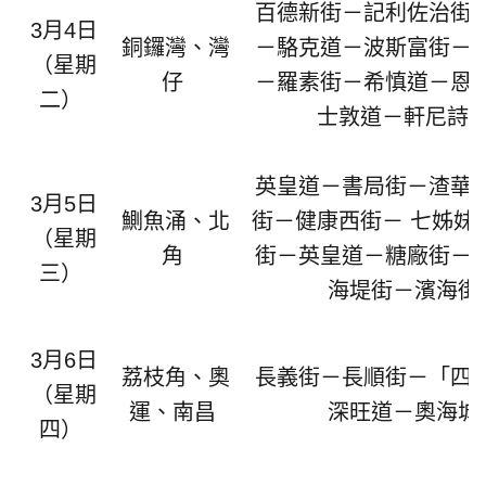
百德新街－記利
佐治街
3
月
4
日
銅鑼灣、灣
－駱克道－波斯富街－
（星期
仔
－
羅素街－希慎道－恩
二）
士敦道－軒尼詩
英皇道－書局街－渣華
3
月
5
日
鰂魚涌
、北
街－健康西街－
七姊妹
（星期
角
街－英皇道－糖廠街－
三）
海
堤
街－
濱
海街
3
月
6
日
荔枝角、奧
長義街
－
長順街
－「
四
（星期
運、南昌
深旺
道－
奧
海
城
四）