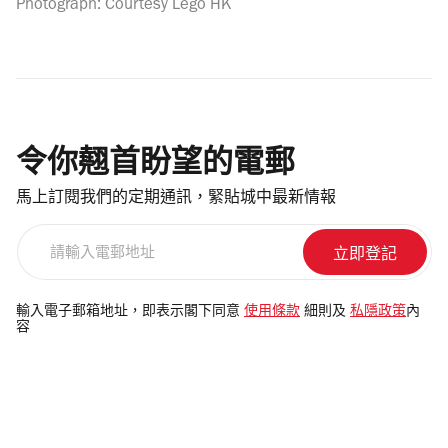
Photograph: Courtesy Lego HK
令你翹首盼望的電郵
馬上訂閱我們的定期通訊，緊貼城中最新情報
請
輸
入
電
輸入電子郵箱地址，即表示閣下同意
使用條款
細則及
私隱政策
內
容
郵
地
址