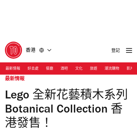
前
前
往
往
內
頁
容
尾
香港
登記
最新情報
好去處
餐廳
酒吧
文化
旅遊
潮流購物
影片
最新情報
Lego 全新花藝積木系列
Botanical Collection 香
港發售！