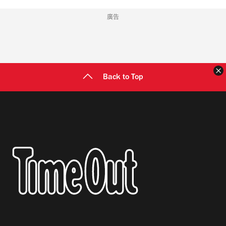
廣告
Back to Top