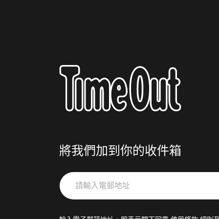
將我們加到你的收件箱
請
輸
入
電