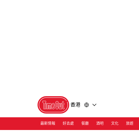
前
前
往
往
內
頁
容
尾
香港
最新情報
好去處
餐廳
酒吧
文化
旅遊