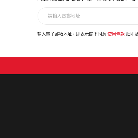
請
輸
入
電
輸入電子郵箱地址，即表示閣下同意
使用條款
細則
郵
地
址