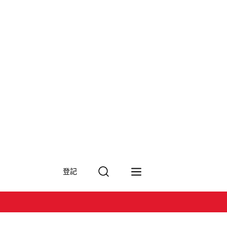
搜
登記
尋