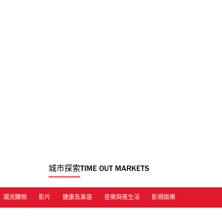
城市探索
TIME OUT MARKETS
潮流購物
影片
健康及美容
音樂與夜生活
影視娛樂