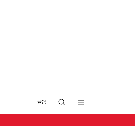
搜
登記
尋