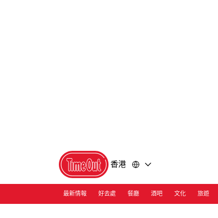
前
前
往
往
內
頁
容
尾
香港
最新情報
好去處
餐廳
酒吧
文化
旅遊