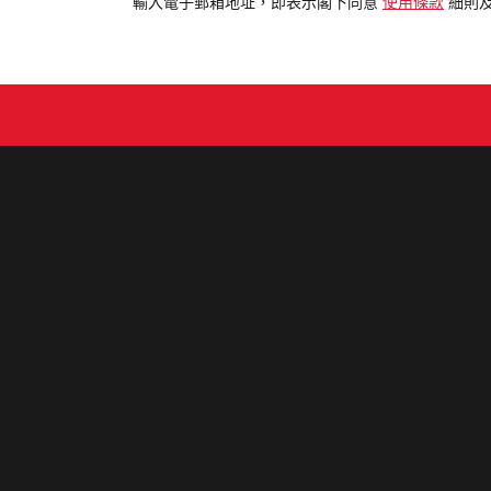
電
輸入電子郵箱地址，即表示閣下同意
使用條款
細則
郵
地
址