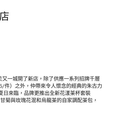
新店
於又一城
開了新店，除了供應一系列
招牌
千層
/
件）之外
，仲帶來令人懷念的經典的朱古力
夏日來臨，品牌更推出全新花漾茶杯套裝
洋甘菊與玫瑰花混和烏龍茶的自家調配茶包，