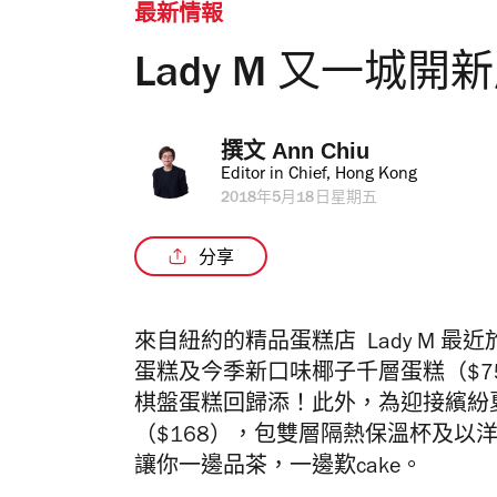
最新情報
Lady M 又一城開
撰文 
Ann Chiu
Editor in Chief, Hong Kong
2018年5月18日星期五
分享
來自紐約的精品蛋糕店 Lady M
最近
蛋糕及今季新口味椰子千層蛋糕（$75
棋盤蛋糕回歸添！此外，為迎接繽紛
（$168
）
，包雙層隔熱保溫杯及以
讓你一邊品茶，一邊歎cake
。