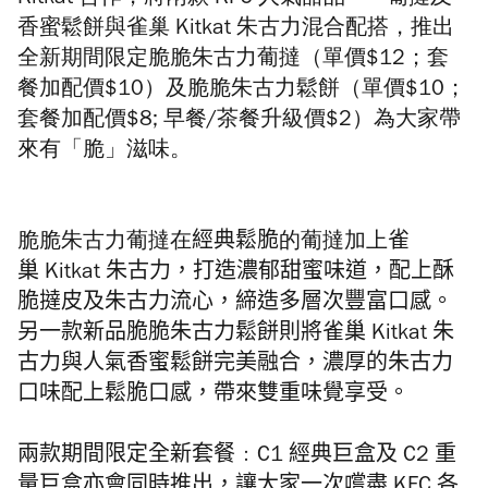
Kitkat 合作，將兩款 KFC 人氣甜品
──
葡撻及
香蜜鬆餅與雀巢 Kitkat 朱古力混合配搭，推出
全新期間限定脆脆朱古力葡撻（單價$12；套
餐加配價$10）及脆脆朱古力鬆餅（單價$10；
套餐加配價$8; 早餐/茶餐升級價$2）為大家帶
來有「脆」滋味。
脆脆朱古力葡撻
在
經典鬆脆
的葡撻加上
雀
巢
Kitkat
朱古力
，打造濃郁甜蜜味道，
配上酥
脆撻皮及朱古力
流心，締造多層次豐富口感。
另一
款新品脆脆朱古力鬆餅則
將
雀巢
Kitkat
朱
古力與人氣
香蜜鬆餅完美融合，濃厚的朱古力
口味配上鬆脆口感
，帶來雙
重味覺
享受。
兩款期間限定全新套餐﹕C1 經典巨盒及 C2 重