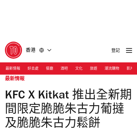
前
前
往
往
內
頁
容
尾
香港
登記
最新情報
好去處
餐廳
酒吧
文化
旅遊
潮流購物
影片
最新情報
KFC X Kitkat 推出全新期
間限定脆脆朱古力葡撻
及脆脆朱古力鬆餅