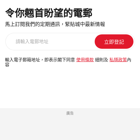
令你翹首盼望的電郵
馬上訂閱我們的定期通訊，緊貼城中最新情報
請
輸
入
電
輸入電子郵箱地址，即表示閣下同意
使用條款
細則及
私隱政策
內
容
郵
地
址
廣告