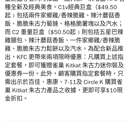
量巨盒亦會同時推出，讓大家一次嚐盡 KFC 各
種全新及經典美食。C1v經典巨盒（$49.50
起﹚包括兩件家鄉雞/香辣脆雞、辣汁蘑菇香
飯、脆脆朱古力葡撻、格格脆薯塊以及汽水；
而 C2 重量巨盒（$50.50起﹚則包括五星巴辣
雞腿包、辣汁蘑菇香飯、一件家鄉雞/香辣脆
雞、脆脆朱古力鬆餅以及汽水。為配合新品推
出，KFC 更帶來兩項限時優惠：凡購買上述指
定套餐，即可獲贈雀巢
Kitkat
朱古力迷你裝及
優惠券一份。此外，顧客購買指定套餐時，只
需出示於百佳、惠康、7-11及 Circle K 購買雀
巢
Kitkat
朱古力產品之收據，更即可享$10現
金折扣。