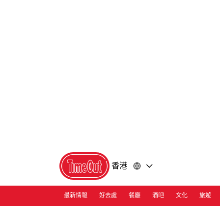
前
前
往
往
內
頁
容
尾
香港
最新情報
好去處
餐廳
酒吧
文化
旅遊