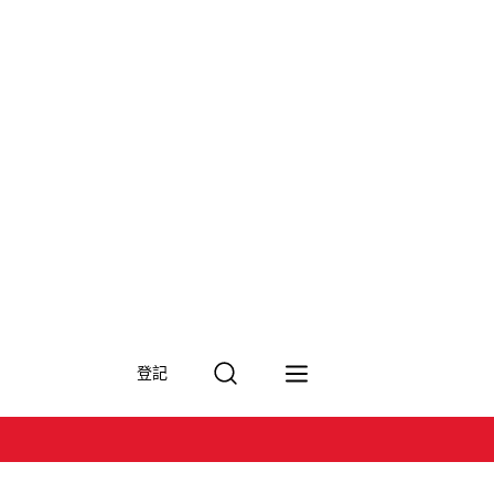
搜
登記
尋