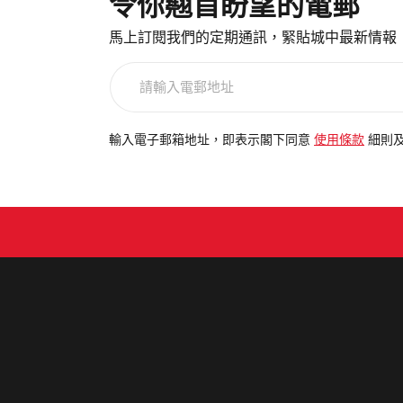
令你翹首盼望的電郵
馬上訂閱我們的定期通訊，緊貼城中最新情報
請
輸
入
電
輸入電子郵箱地址，即表示閣下同意
使用條款
細則
郵
地
址