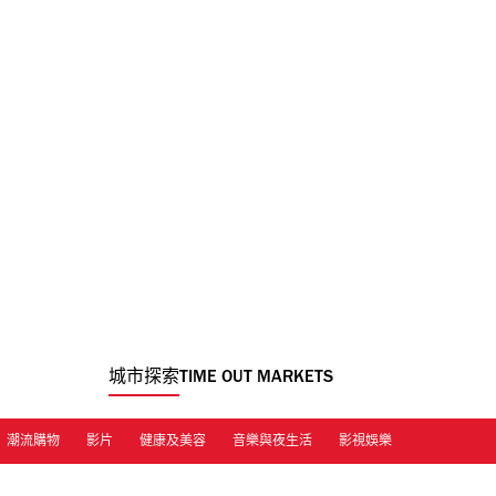
城市探索
TIME OUT MARKETS
潮流購物
影片
健康及美容
音樂與夜生活
影視娛樂