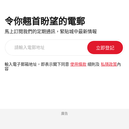
令你翹首盼望的電郵
馬上訂閱我們的定期通訊，緊貼城中最新情報
請
輸
入
電
輸入電子郵箱地址，即表示閣下同意
使用條款
細則及
私隱政策
內
容
郵
地
址
廣告