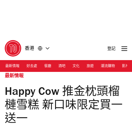
前
前
往
往
內
頁
容
尾
香港
登記
最新情報
好去處
餐廳
酒吧
文化
旅遊
潮流購物
影片
最新情報
Happy Cow 推金枕頭榴
槤雪糕 新口味限定買一
送一