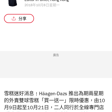
Editor in Chief, Hong Kong
2018年10月8日星期一
分享
廣告
雪糕迷好消息﹗
Häagen-Dazs
推出為期兩星期
的外賣雙球雪糕「買一送一」限時優惠，由
10
月
9
日起至
10
月
21
日，二人同行於全線專門店