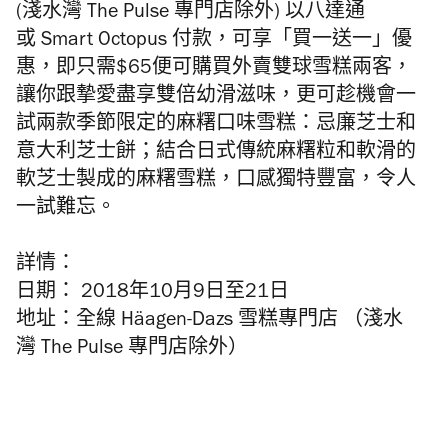
(
淺水灣
The Pulse
專門店除外)
以八達通
或
Smart Octopus
付款，可享「買一送一」優
惠，即只需$65便可購買外賣雙球雪糕兩客，
讓你跟摯愛盡享雙倍幼滑滋味，更可趁機會一
試兩款季節限定的麻糬口味雪糕：忌廉芝士和
意大利芝士餅；結合日式傳統麻糬粒和軟滑的
軟芝士製成的麻糬雪糕，口感獨特豐富，令人
一試難忘。
詳情：
日期：
2018
年
10
月
9
日至
21
日
地址：
全線
Häagen-Dazs
雪糕專門店
（淺水
灣
The Pulse
專門店除外）