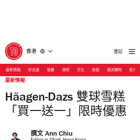
前
前
往
往
內
頁
容
尾
香港
登記
最新情報
好去處
餐廳
酒吧
文化
旅遊
潮流購物
影片
最新情報
Häagen-Dazs 雙球雪糕
「買一送一」限時優惠
撰文 
Ann Chiu