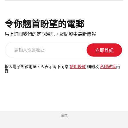
令你翹首盼望的電郵
馬上訂閱我們的定期通訊，緊貼城中最新情報
請
輸
入
電
輸入電子郵箱地址，即表示閣下同意
使用條款
細則及
私隱政策
內
容
郵
地
址
廣告