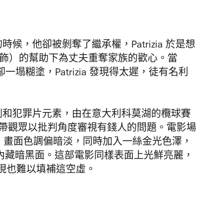
io 的時候，他卻被剝奪了繼承權，Patrizia 於是想
cino 飾）的幫助下為丈夫重奪家族的歡心。當
卻一塌糊塗，Patrizia 發現得太遲，徒有名利
的戲劇和犯罪片元素，由在意大利科莫湖的欖球賽
Scott 帶觀眾以批判角度審視有錢人的問題。電影場
ki 操刀，畫面色調偏暗淡，同時加入一絲金光色澤，
之下內藏暗黑面。這部電影同樣表面上光鮮亮麗，
現也難以填補這空虛。