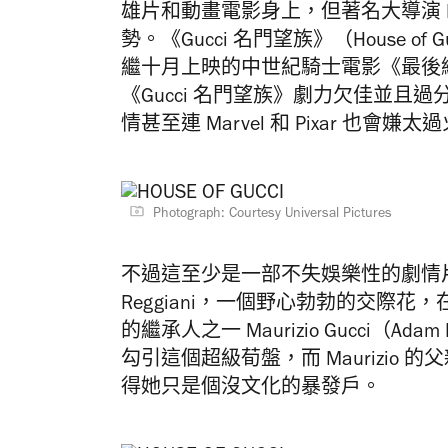
雄片和動畫電影身上，但著名大導演 Rid
勢。《Gucci 名門望族》（House of G
繼十月上映的中世紀騎士電影《最後絕鬥》
《Gucci 名門望族》劇力欠佳並
情甚至連 Marvel 和 Pixar 也會嫌太
Photograph: Courtesy Universal Pictures
不過這至少是一部不失
娛樂性的劇情
Reggiani，一個野心勃勃的交際花
的繼承人之一 Maurizio Gucci（Ada
勾引這個超級荀盤，而 Maurizio 的父親 
得她只是個沒文化的暴發戶。