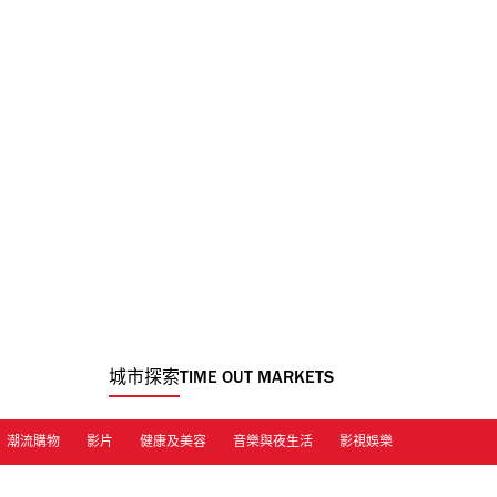
城市探索
TIME OUT MARKETS
潮流購物
影片
健康及美容
音樂與夜生活
影視娛樂