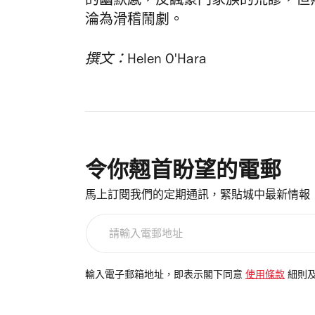
的幽默感，反諷豪門家族的荒謬，但
淪為滑稽鬧劇。
撰文：Helen O'Hara
令你翹首盼望的電郵
馬上訂閱我們的定期通訊，緊貼城中最新情報
請
輸
入
電
輸入電子郵箱地址，即表示閣下同意
使用條款
細則
郵
地