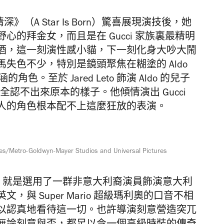
深》（A Star Is Born）驚喜展現演技後，她
的拜金女，而且是在 Gucci 家族裏最精明
酒，這一刻演性感小貓，下一刻化身大吵大鬧
失色不少，特別是鏡頭聚焦在糊塗的 Aldo
角色。至於 Jared Leto 飾演 Aldo 的兒子
全認不出來原本的樣子。他傾情演出 Gucci
人的角色根本配不上這麼狂放的表演。
ges/Metro-Goldwyn-Mayer Studios and Universal Pictures
決定，就是選用了一群非意大利裔演員飾演意大利
與 Super Mario 超級瑪利奧的口音不相
以認真地看待這一切。也許導演刻意營造突兀