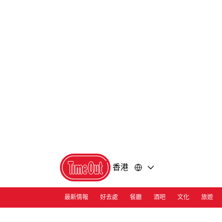
前
前
往
往
內
頁
容
尾
香港
最新情報
好去處
餐廳
酒吧
文化
旅遊