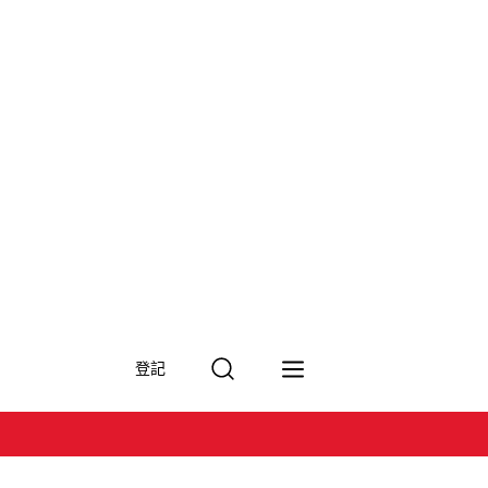
搜
登記
尋