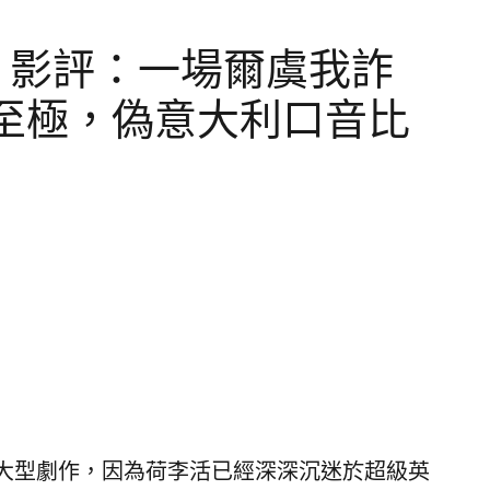
望族》影評：一場爾虞我詐
至極，偽意大利口音比
大型劇作，因為荷李活已經深深沉迷於超級英