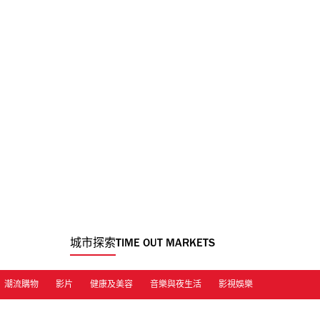
城市探索
TIME OUT MARKETS
潮流購物
影片
健康及美容
音樂與夜生活
影視娛樂