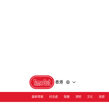
前
前
往
往
內
頁
容
尾
香港
最新情報
好去處
餐廳
酒吧
文化
旅遊