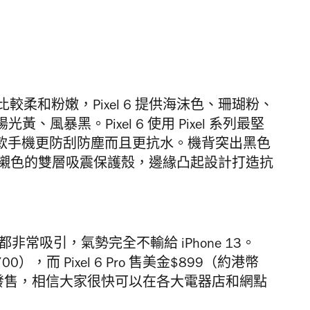
色比較柔和粉嫩，Pixel 6 提供海沫色、珊瑚粉、
陽光黃、風暴黑。Pixel 6 使用 Pixel 系列最堅
成，比前一款手機更防刮防塵而且更抗水。機背突出黑色
以購買襯色的雙層吸震保護殼，邊緣凸起設計打造抗
外形都非常吸引，氣勢完全不輸給 iPhone 13。
00），而 Pixel 6 Pro 售美金$899（約港幣
門市發售，相信大家很快可以在各大電器店和網點