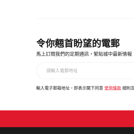
令你翹首盼望的電郵
馬上訂閱我們的定期通訊，緊貼城中最新情報
請
輸
入
電
輸入電子郵箱地址，即表示閣下同意
使用條款
細則
郵
地
址