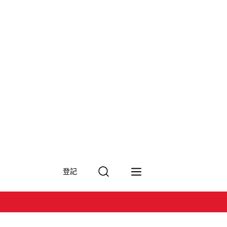
搜
登記
尋