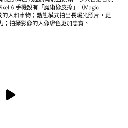
ro 擁有視野94度的超廣角前置鏡頭，多人自拍合照
el 6 手機設有「魔術橡皮擦」（Magic
除背景的人和事物；動態模式拍出長曝光照片，更
力；拍攝影像的人像膚色更加忠實。