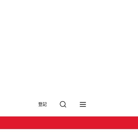
搜
登記
尋