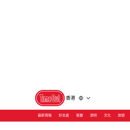
前
前
往
往
內
頁
容
尾
香港
最新情報
好去處
餐廳
酒吧
文化
旅遊