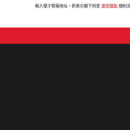
電
輸入電子郵箱地址，即表示閣下同意
使用條款
細則
郵
地
址