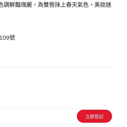
色調鮮豔瑰麗，為雙唇抹上春天氣色，美妝迷
09號