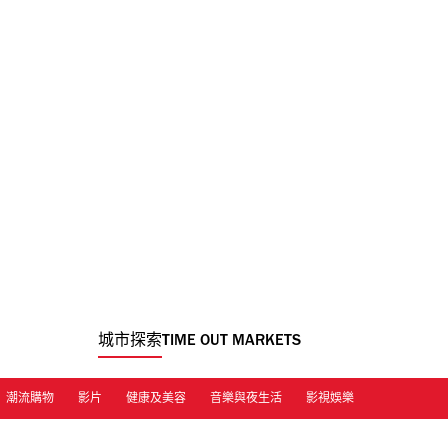
城市探索
TIME OUT MARKETS
潮流購物
影片
健康及美容
音樂與夜生活
影視娛樂