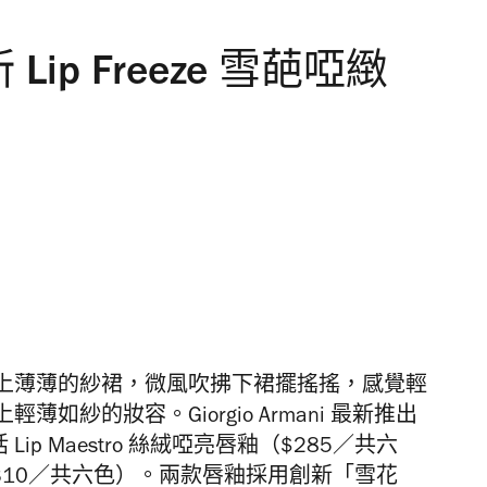
全新 Lip Freeze 雪葩啞緻
上薄薄的紗裙，微風吹拂下裙擺搖搖，感覺輕
紗的妝容。Giorgio Armani 最新推出
 Lip Maestro 絲絨啞亮唇釉（$285／共六
釉（$310／共六色）。兩款唇釉採用創新「雪花