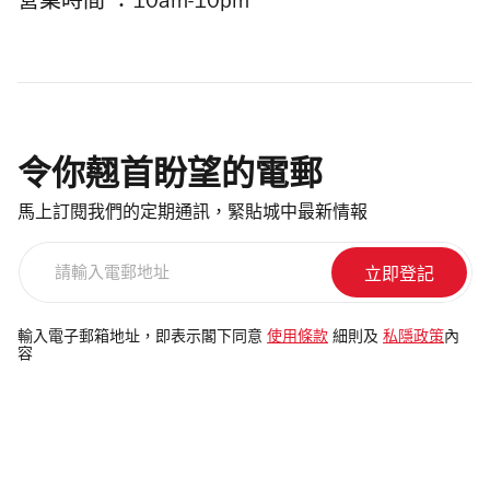
營業時間 ：10am-10pm
令你翹首盼望的電郵
馬上訂閱我們的定期通訊，緊貼城中最新情報
請
輸
入
電
輸入電子郵箱地址，即表示閣下同意
使用條款
細則及
私隱政策
內
容
郵
地
址