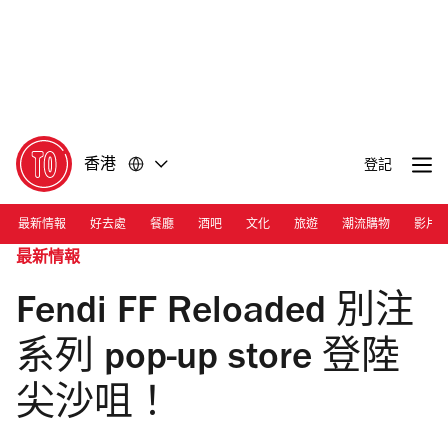
前
前
往
往
內
頁
容
尾
香港
登記
最新情報
好去處
餐廳
酒吧
文化
旅遊
潮流購物
影片
最新情報
Fendi FF Reloaded 別注
系列 pop-up store 登陸
尖沙咀！