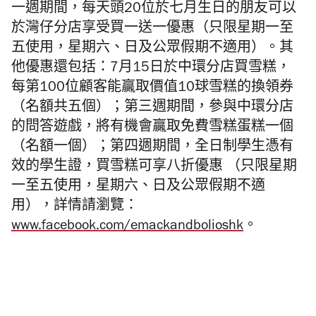
一週期間，每天頭
20
位於七月生日的朋友可以
於灣仔分店享受買一送一優惠（只限星期一至
五使用，星期六、日及公眾假期不適用）
。
其
他優惠還包括：7
月
15
日於中環分店買雪糕，
每第
100
位顧客能贏取價值
10
球雪糕的換領券
（名額共五
個）；第三週期間，參與中環分店
的問答遊戲，將有機會贏取免費雪糕蛋糕一個
（名額一
個）；第四週期間，
全日制學生憑有
效的學生證，買雪糕可享八折優惠 （只限星期
一至五使用，星期六、日及公眾假期不適
用），詳情請瀏覽：
www.facebook.com/emackandbolioshk
。