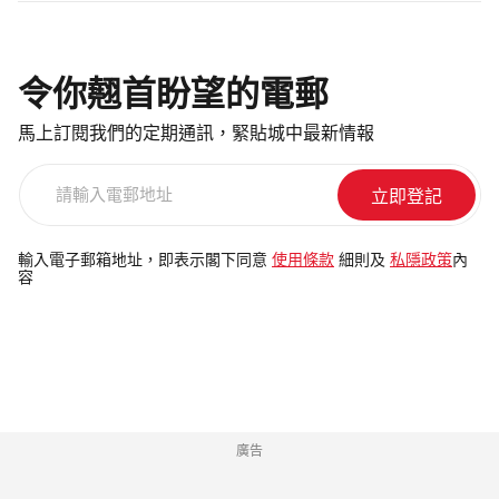
令你翹首盼望的電郵
馬上訂閱我們的定期通訊，緊貼城中最新情報
請
輸
入
電
輸入電子郵箱地址，即表示閣下同意
使用條款
細則及
私隱政策
內
容
郵
地
址
廣告