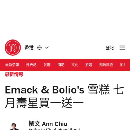
前
前
往
往
內
頁
容
尾
香港
登記
最新情報
好去處
餐廳
酒吧
文化
旅遊
潮流購物
影片
最新情報
Emack & Bolio's 雪糕 七
月壽星買一送一
撰文 
Ann Chiu