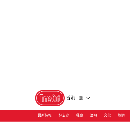
前
前
往
往
內
頁
容
尾
香港
最新情報
好去處
餐廳
酒吧
文化
旅遊