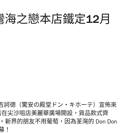
i 荃灣海之戀本店鐵定12月
吉訶德（驚安の殿堂ドン・キホーテ）宣佈來
店在尖沙咀店美麗華廣場開設，貨品款式齊
新界的朋友不用葡萄，因為荃灣的 Don Don
開幕！