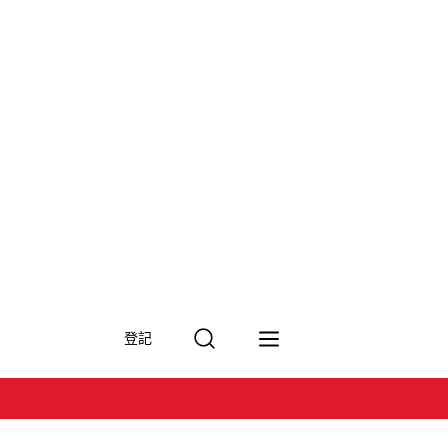
搜
登記
尋