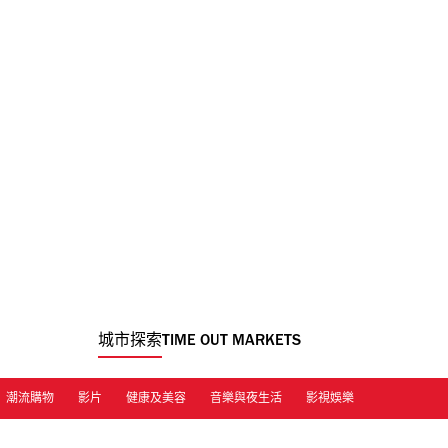
城市探索
TIME OUT MARKETS
潮流購物
影片
健康及美容
音樂與夜生活
影視娛樂