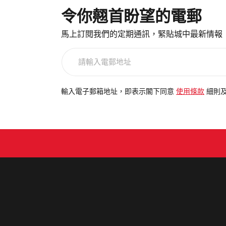
令你翹首盼望的電郵
馬上訂閱我們的定期通訊，緊貼城中最新情報
請
輸
入
電
輸入電子郵箱地址，即表示閣下同意
使用條款
細則
郵
地
址