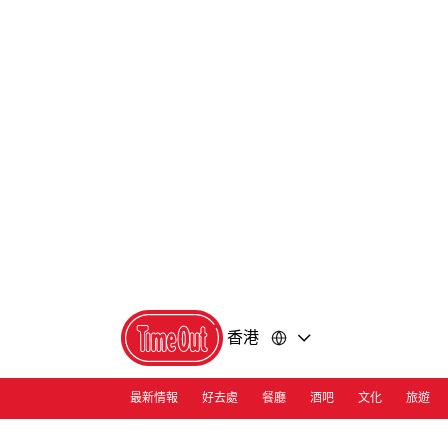
前
前
往
往
內
頁
容
尾
香港
最新情報
好去處
餐廳
酒吧
文化
旅遊