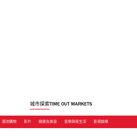
城市探索
TIME OUT MARKETS
潮流購物
影片
健康及美容
音樂與夜生活
影視娛樂