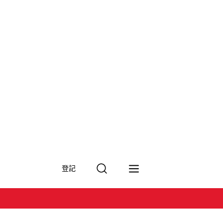
搜
登記
尋