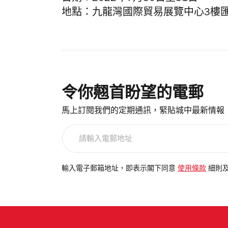
地點：九龍灣國際貿易展覽中心3樓
令你翹首盼望的電郵
馬上訂閱我們的定期通訊，緊貼城中最新情報
請
輸
入
電
輸入電子郵箱地址，即表示閣下同意
使用條款
細則
郵
地
址