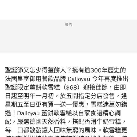
廣告
聖誕節又怎少得薑餅人？擁有逾300年歷史的
法國皇室御用餐飲品牌 Dalloyau 今年再度推出
聖誕限定薑餅軟雪糕（$68）迎接佳節，由即
日起至明年一月初，於五間指定分店發售，逢
星期五至日更有買一送一優惠，雪糕迷萬勿錯
過！Dalloyau 薑餅軟雪糕以自家食譜精心調
配，嚴選德國天然香料，搭配香滑牛奶雪糕，
每一口都散發讓人回味無窮的風味。軟雪糕更