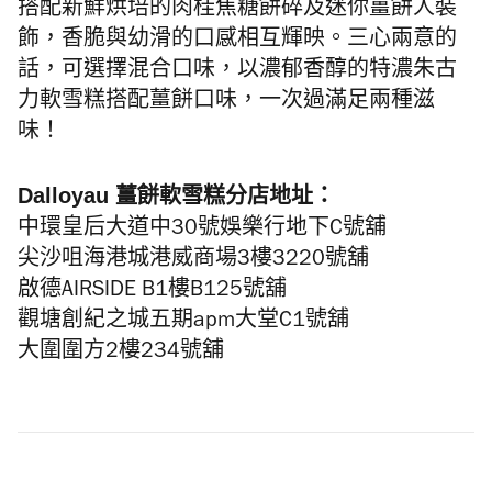
搭配新鮮烘培的肉桂焦糖餅碎及迷你薑餅人裝
飾，香脆與幼滑的口感相互輝映。三心兩意的
話，可選擇混合口味，以濃郁香醇的特濃朱古
力軟雪糕搭配薑餅口味，一次過滿足兩種滋
味！
Dalloyau 薑餅軟雪糕分店地址：
中環皇后大道中30號娛樂行地下C號舖
尖沙咀海港城港威商場3樓3220號舖
啟德AIRSIDE B1樓B125號舖
觀塘創紀之城五期apm大堂C1號舖
大圍圍方2樓234號舖