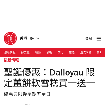
前
前
往
往
內
頁
容
尾
香港
登記
最新情報
好去處
餐廳
酒吧
文化
旅遊
潮流購物
影片
最新情報
聖誕優惠：Dalloyau 限
定薑餅軟雪糕買一送一
優惠只限逢星期五至日