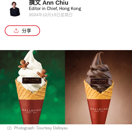
撰文 
Ann Chiu
Editor in Chief, Hong Kong
2024年12月15日星期日
分享
Photograph: Courtesy Dalloyau