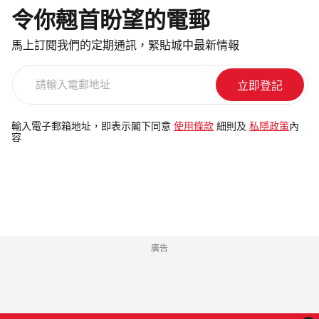
令你翹首盼望的電郵
馬上訂閱我們的定期通訊，緊貼城中最新情報
請
輸
入
電
輸入電子郵箱地址，即表示閣下同意
使用條款
細則及
私隱政策
內
容
郵
地
址
廣告