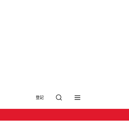
搜
登記
尋