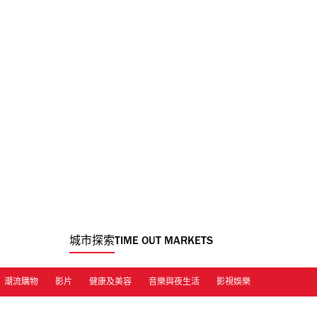
城市探索
TIME OUT MARKETS
潮流購物
影片
健康及美容
音樂與夜生活
影視娛樂