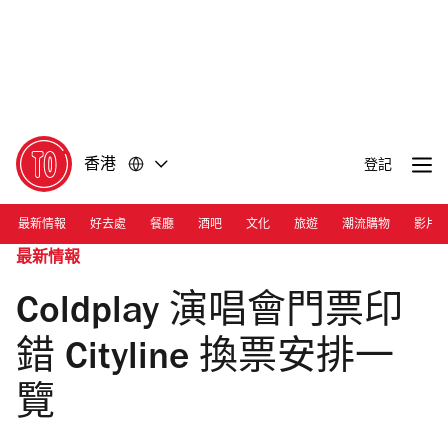
前
前
往
往
內
頁
容
尾
香港
登記
最新情報
好去處
餐廳
酒吧
文化
旅遊
潮流購物
影片
最新情報
Coldplay 演唱會門票印
錯 Cityline 換票安排一
覽