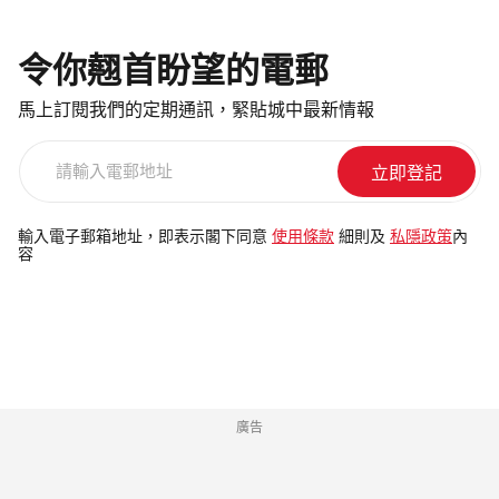
令你翹首盼望的電郵
馬上訂閱我們的定期通訊，緊貼城中最新情報
請
輸
入
電
輸入電子郵箱地址，即表示閣下同意
使用條款
細則及
私隱政策
內
容
郵
地
址
廣告