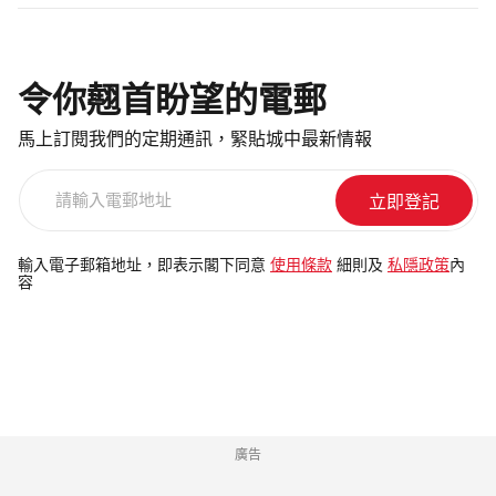
令你翹首盼望的電郵
馬上訂閱我們的定期通訊，緊貼城中最新情報
請
輸
入
電
輸入電子郵箱地址，即表示閣下同意
使用條款
細則及
私隱政策
內
容
郵
地
址
廣告