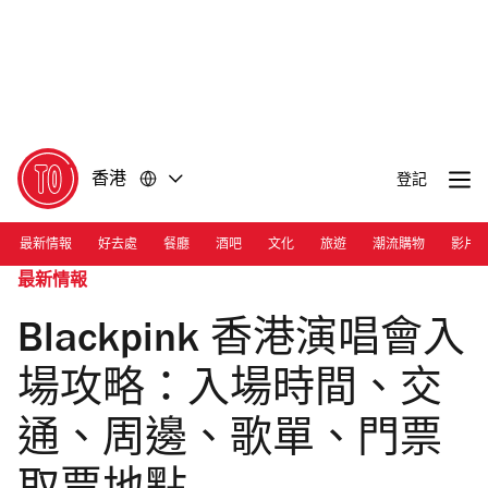
前
前
往
往
內
頁
容
尾
香港
登記
最新情報
好去處
餐廳
酒吧
文化
旅遊
潮流購物
影片
最新情報
Blackpink 香港演唱會入
場攻略：入場時間、交
通、周邊、歌單、門票