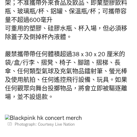
架；不准攜帶外來食品及飲品、即棄塑膠飲料
瓶、玻璃瓶/杯、鋁罐、保溫瓶/杯；可攜帶容
量不超過600毫升
可重用的塑膠、硅膠水瓶、杯入場，但必須移
除蓋子及倒掉杯內液體。
嚴禁攜帶帶任何體積超過38 x 30 x 20 厘米的
袋/盒/行李、摺凳、椅子、腳踏、摺梯、長
傘、任何類型氣球及充氣物品鐳射筆、螢光棒
及使用航拍、任何遙控飛行設備、玩具。如果
任何觀眾向舞台投擲物品，將會立即被驅逐離
場，並不設退款。
Photograph: Courtesy Live Nation