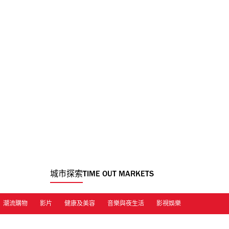
城市探索
TIME OUT MARKETS
潮流購物
影片
健康及美容
音樂與夜生活
影視娛樂