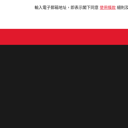
入
電
輸入電子郵箱地址，即表示閣下同意
使用條款
細則
郵
地
址