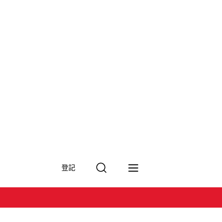
搜
登記
尋