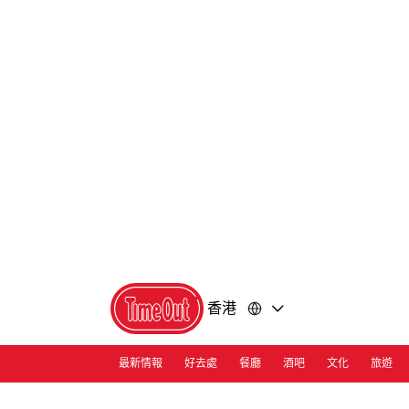
前
前
往
往
內
頁
容
尾
香港
最新情報
好去處
餐廳
酒吧
文化
旅遊