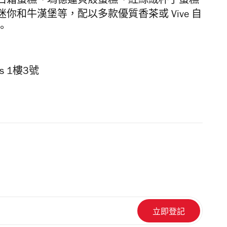
白霜蛋糕、瑪德蓮貝殼蛋糕、紅絲絨杯子蛋糕
迷你和牛漢堡等，配以多款優質香茶或
Vive 自
。
s 1樓3號