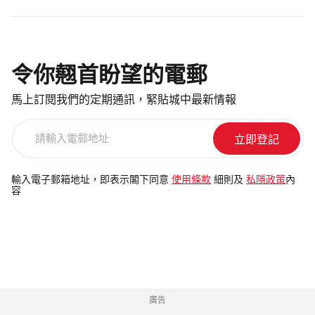
令你翹首盼望的電郵
馬上訂閱我們的定期通訊，緊貼城中最新情報
請
輸
入
電
輸入電子郵箱地址，即表示閣下同意
使用條款
細則及
私隱政策
內
容
郵
地
址
廣告