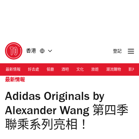
前
前
往
往
內
頁
容
尾
香港
登記
最新情報
好去處
餐廳
酒吧
文化
旅遊
潮流購物
影片
最新情報
Adidas Originals by
Alexander Wang 第四季
聯乘系列亮相！