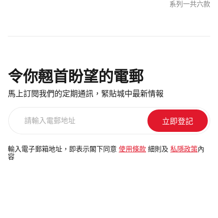
系列一共六款
令你翹首盼望的電郵
馬上訂閱我們的定期通訊，緊貼城中最新情報
請
輸
入
電
輸入電子郵箱地址，即表示閣下同意
使用條款
細則及
私隱政策
內
容
郵
地
址