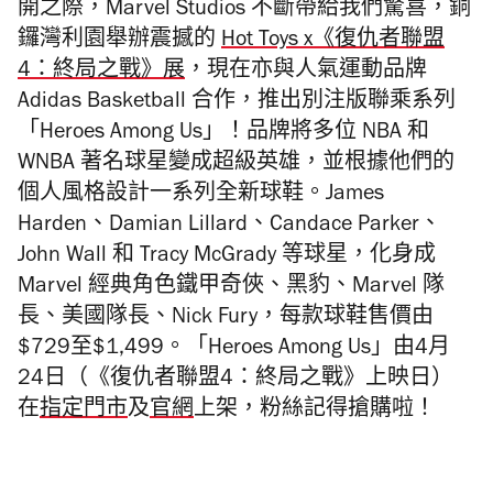
開之際，Marvel Studios 不斷帶給我們驚喜，銅
鑼灣利園舉辦震撼的
Hot Toys x《復仇者聯盟
4：終局之戰》展
，現在亦與人氣運動品牌
Adidas Basketball 合作，推出別注版聯乘系列
「Heroes Among Us」！品牌將多位 NBA 和
WNBA 著名球星變成超級英雄，並根據他們的
個人風格設計一系列全新球鞋。James
Harden、Damian Lillard、Candace Parker、
John Wall 和 Tracy McGrady 等球星，化身成
Marvel 經典角色鐵甲奇俠、黑豹、Marvel 隊
長、美國隊長、Nick Fury，每款球鞋售價由
$729至$1,499。「Heroes Among Us」由4月
24日（《復仇者聯盟4：終局之戰》上映日）
在
指定門市
及
官網
上架，粉絲記得搶購啦！