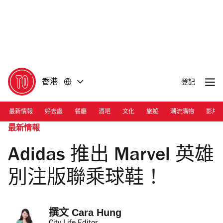
前
前
往
往
內
頁
容
尾
香港
登記
最新情報
好去處
餐廳
酒吧
文化
旅遊
潮流購物
影片
最新情報
Adidas 推出 Marvel 英雄
別注版聯乘球鞋！
撰文 
Cara Hung