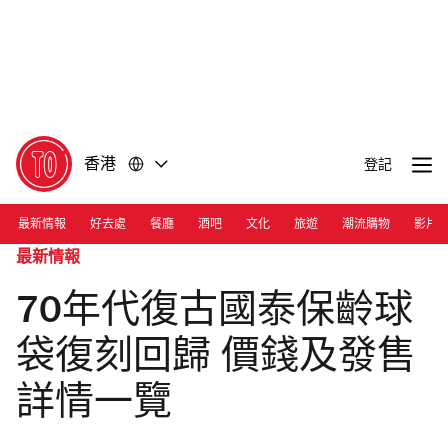
前
前
往
往
內
頁
容
尾
香港
登記
最新情報
好去處
餐廳
酒吧
文化
旅遊
潮流購物
影片
最新情報
70年代復古國泰保齡球
袋復刻回歸 價錢及發售
詳情一覽