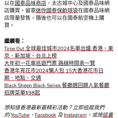
以在
國泰品味商店
、太古城中心及國泰品味網
店購買。留意
迷你國泰保齡球袋
在國泰品味網
店限量發售，隨後也可以在國泰航空機上購
買。
繼續看：
Time Out 全球最佳城市2024名單出爐 香港、東
京、新加坡、台北上榜
大年初一花車巡遊門票 路線時間表一覽
香港年宵花市2024懶人包 15大香港花市日
期、地點、交通
Black Sheep Black Series 餐廳週回歸人氣餐廳
招牌菜單$98起
想知道香港最新最精彩活動？立即追蹤我們
的
YouTube
、
Facebook
及
Instagram
，或按
這裏