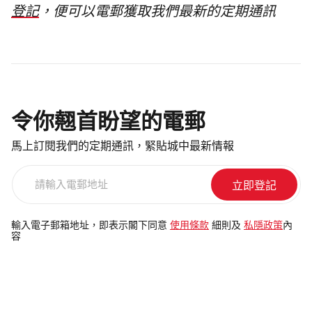
登記
，便可以電郵獲取我們最新的定期通訊
令你翹首盼望的電郵
馬上訂閱我們的定期通訊，緊貼城中最新情報
請
輸
入
電
輸入電子郵箱地址，即表示閣下同意
使用條款
細則及
私隱政策
內
容
郵
地
址