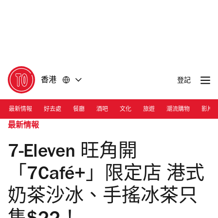
前
前
往
往
內
頁
容
尾
香港
登記
最新情報
好去處
餐廳
酒吧
文化
旅遊
潮流購物
影片
最新情報
7-Eleven 旺角開
「7Café+」限定店 港式
奶茶沙冰、手搖冰茶只