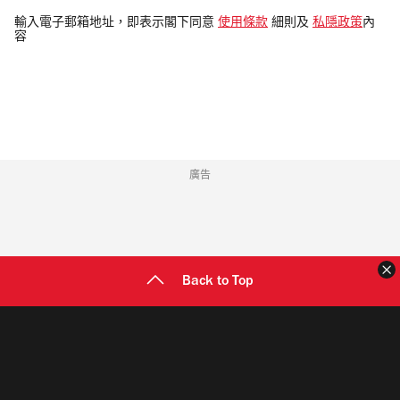
電
輸入電子郵箱地址，即表示閣下同意
使用條款
細則及
私隱政策
內
容
郵
地
址
廣告
Back to Top