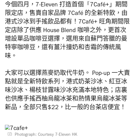
今個四月，7-Eleven 打造首個「7Café+」期間
限定店，售賣自家品牌 7Café 的全新特飲，由
港式沙冰到手搖飲品都有！7Café+ 旺角期間限
定店除了供應 House Blend 咖啡之外，更首次
增設單品咖啡豆選擇，選用來自蘇門答臘的曼
特寧咖啡豆，還有薑汁撞奶和杏霜的傳統風
味。
大家可以選擇燕麥奶取代牛奶。 Pop-up 一大賣
點就是全新特飲系列，港式奶茶沙冰、紅豆冰
味沙冰、楊枝甘露味沙冰充滿本地特色；店裏
也供應手搖西柚烏龍冰茶和熱情果烏龍冰茶等
新品，全部只售$22，比一般的台茶店便宜！
Photograph: Courtesy 7-Eleven HK