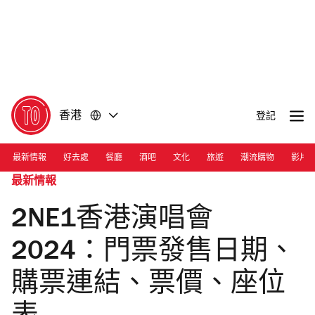
前
前
往
往
內
頁
容
尾
香港
登記
最新情報
好去處
餐廳
酒吧
文化
旅遊
潮流購物
影片
最新情報
2NE1香港演唱會
2024：門票發售日期、
購票連結、票價、座位