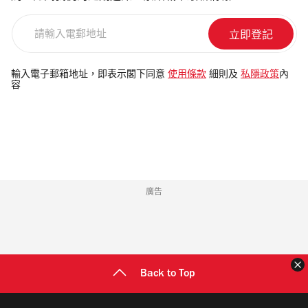
請
輸
入
電
輸入電子郵箱地址，即表示閣下同意
使用條款
細則及
私隱政策
內
容
郵
地
址
廣告
Back to Top