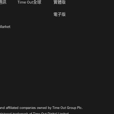
通訊
Time Out全球
實體版
電子版
Market
nd affiliated companies owned by Time Out Group Plc.