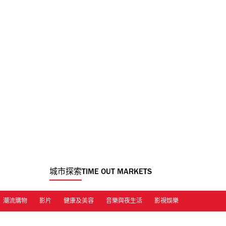
城市探索
TIME OUT MARKETS
潮流購物
影片
健康及美容
音樂與夜生活
影視娛樂