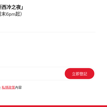
斯西冷之夜」
週末6pm起）
及
私隱政策
內容