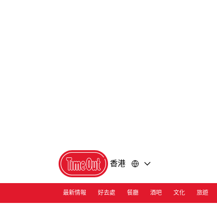
前
前
往
往
內
頁
容
尾
香港
最新情報
好去處
餐廳
酒吧
文化
旅遊