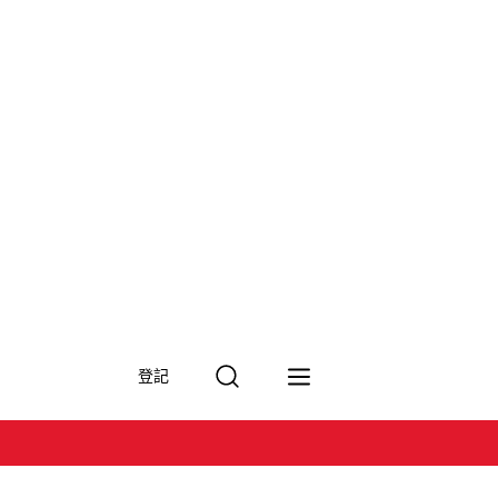
搜
登記
尋