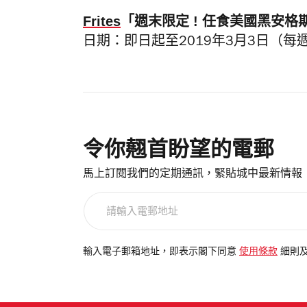
Frites
「週末限定 ! 任食美國黑安格
日期：即日起至2019年3月3日（每
令你翹首盼望的電郵
馬上訂閱我們的定期通訊，緊貼城中最新情報
請
輸
入
電
輸入電子郵箱地址，即表示閣下同意
使用條款
細則
郵
地
址