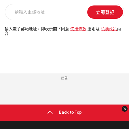
請
輸
入
電
輸入電子郵箱地址，即表示閣下同意
使用條款
細則及
私隱政策
內
容
郵
地
址
廣告
Back to Top