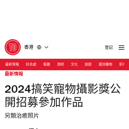
前
前
往
往
內
頁
容
尾
香港
登記
最新情報
好去處
餐廳
酒吧
文化
旅遊
潮流購物
影片
最新情報
2024搞笑寵物攝影獎公
開招募參加作品
另類治癒照片