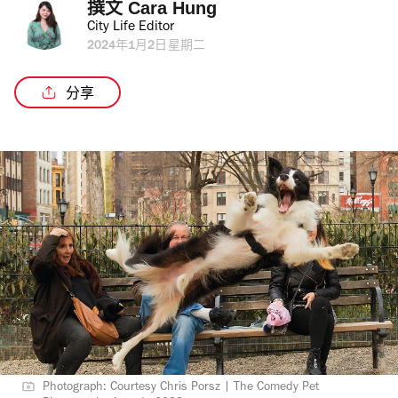
撰文 
Cara Hung
City Life Editor
2024年1月2日星期二
分享
Photograph: Courtesy Chris Porsz | The Comedy Pet