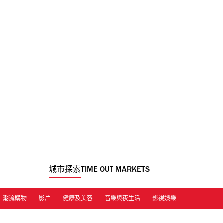
城市探索
TIME OUT MARKETS
潮流購物
影片
健康及美容
音樂與夜生活
影視娛樂