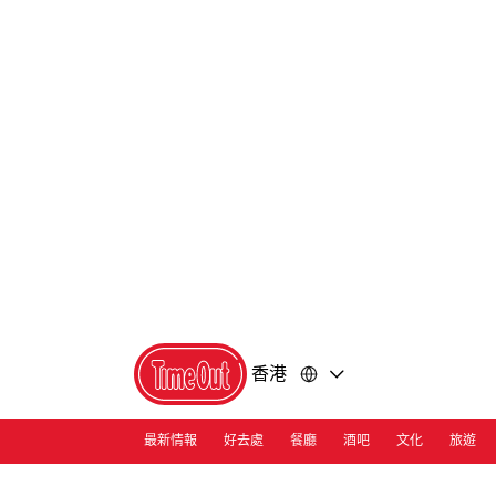
前
前
往
往
內
頁
容
尾
香港
最新情報
好去處
餐廳
酒吧
文化
旅遊