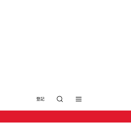
搜
登記
尋