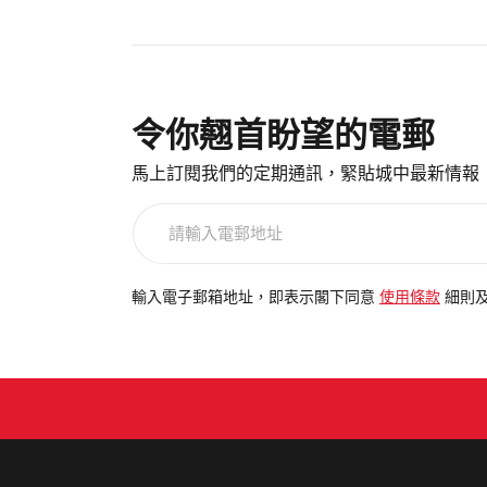
令你翹首盼望的電郵
馬上訂閱我們的定期通訊，緊貼城中最新情報
請
輸
入
電
輸入電子郵箱地址，即表示閣下同意
使用條款
細則
郵
地
址