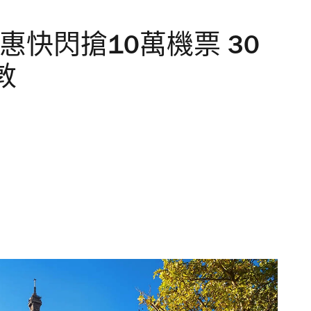
惠快閃搶10萬機票 30
敦