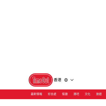
前
前
往
往
內
頁
容
尾
香港
最新情報
好去處
餐廳
酒吧
文化
旅遊