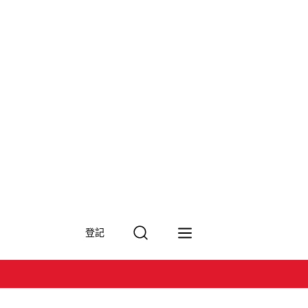
搜
登記
尋