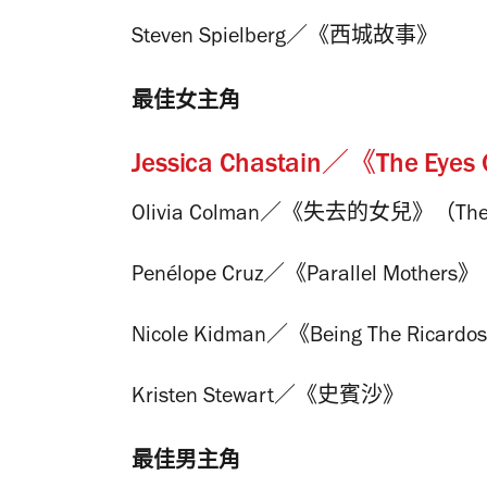
Steven Spielberg／《西城故事》
最佳女主角
Jessica Chastain／《The E
Olivia Colman／《失去的女兒》（The L
Penélope Cruz／《Parallel Mothers》
Nicole Kidman／《Being The Ricardo
Kristen Stewart／《史賓沙》
最佳男主角