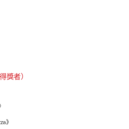
》（得獎者）
r》
izza》