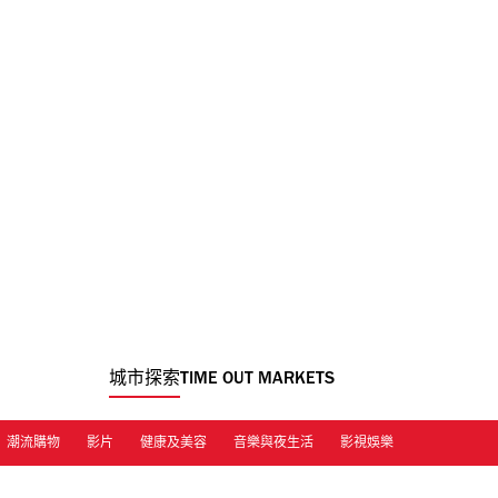
城市探索
TIME OUT MARKETS
潮流購物
影片
健康及美容
音樂與夜生活
影視娛樂