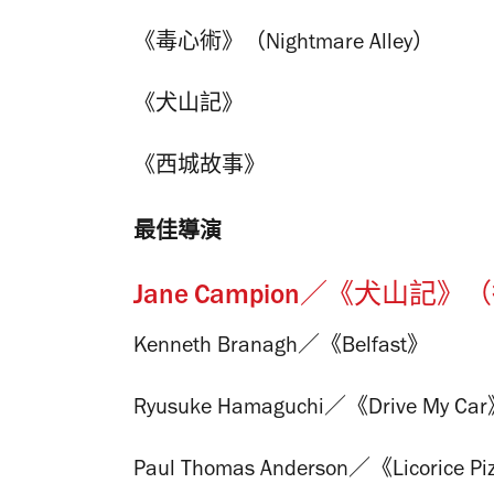
《毒心術》（Nightmare Alley）
《犬山記》
《西城故事》
最佳導演
Jane Campion／《犬山記
Kenneth Branagh／《Belfast》
Ryusuke Hamaguchi／《Drive My Ca
Paul Thomas Anderson／《Licorice P