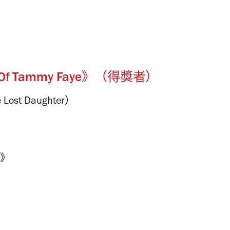
yes Of Tammy Faye》（得獎者）
ost Daughter）
s》