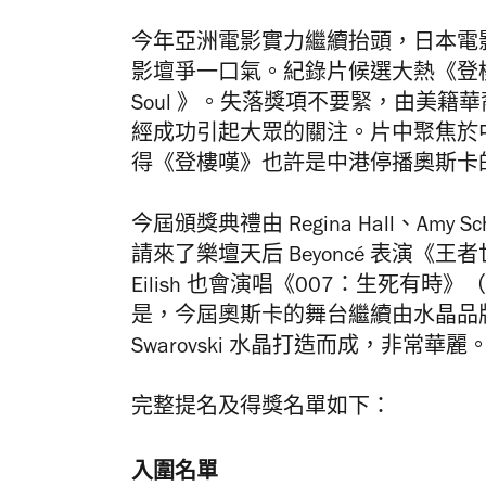
今年亞洲電影實力繼續抬頭，日本電影《D
影壇爭一口氣。紀錄片候選大熱《登樓嘆》（
Soul 》。失落獎項不要緊，由美籍華裔導演
經成功引起大眾的關注。片中聚焦於
得《登樓嘆》也許是中港停播奧斯卡
今屆頒獎典禮由 Regina Hall、Amy S
請來了樂壇天后 Beyoncé 表演《王者世家
Eilish 也會演唱《007：生死有時》（
是，今屆奧斯卡的舞台繼續由水晶品牌 Sw
Swarovski 水晶打造而成，非常華麗
完整提名及得獎名單如下：
入圍名單