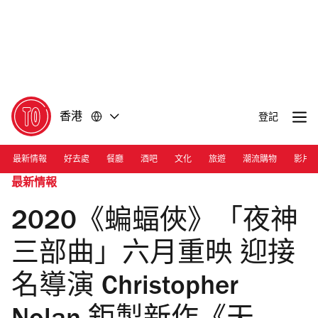
前
前
往
往
內
頁
容
尾
香港
登記
最新情報
好去處
餐廳
酒吧
文化
旅遊
潮流購物
影片
最新情報
2020《蝙蝠俠》「夜神
三部曲」六月重映 迎接
名導演 Christopher