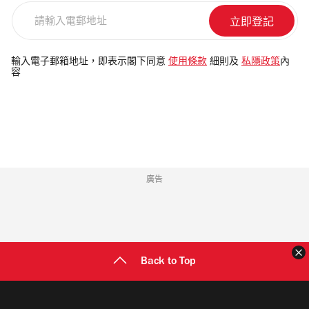
請
輸
入
電
輸入電子郵箱地址，即表示閣下同意
使用條款
細則及
私隱政策
內
容
郵
地
址
廣告
Back to Top