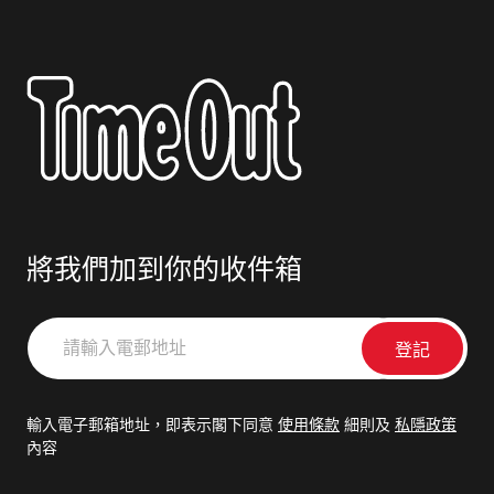
將我們加到你的收件箱
請
輸
入
電
輸入電子郵箱地址，即表示閣下同意
使用條款
細則及
私隱政策
郵
內容
地
址