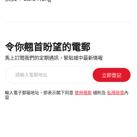
撰文︰Cara Hung
令你翹首盼望的電郵
馬上訂閱我們的定期通訊，緊貼城中最新情報
請
輸
入
電
輸入電子郵箱地址，即表示閣下同意
使用條款
細則及
私隱政策
內
容
郵
地
址