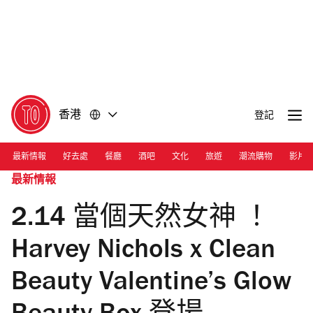
前
前
往
往
內
頁
容
尾
香港
登記
最新情報
好去處
餐廳
酒吧
文化
旅遊
潮流購物
影片
最新情報
2.14 當個天然女神 ！
Harvey Nichols x Clean
Beauty Valentine’s Glow