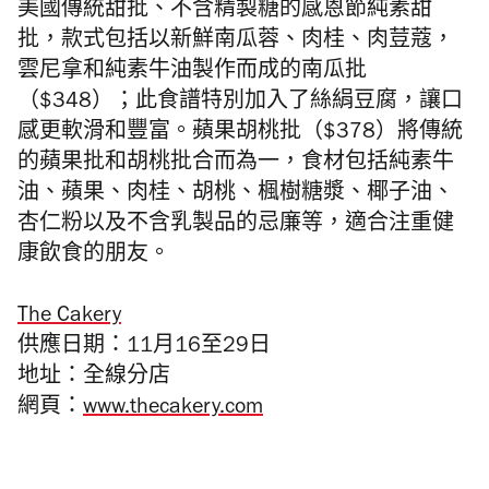
美國傳統甜批
、不含精製糖的
感恩節純素
甜
批，款式包括以新鮮南瓜蓉、肉桂、肉荳蔻，
雲尼拿和純素牛油
製
作而成的
南瓜批
（
$348）
；
此食譜
特別加入了絲絹豆腐，
讓口
感更
軟
滑和豐富。蘋果胡桃批（
$378）
將傳統
的蘋果批
和胡桃批
合而為一
，
食
材包括純素牛
油、蘋果、肉桂、胡桃、
楓樹糖漿、椰子油
、
杏仁粉
以及
不含乳製品的忌廉等，適合注重健
康飲食的朋友。
The
Cakery
供應日期：11月16至29日
地址：全線分店
網頁：
www.thecakery.com