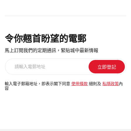
令你翹首盼望的電郵
馬上訂閱我們的定期通訊，緊貼城中最新情報
請
輸
入
電
輸入電子郵箱地址，即表示閣下同意
使用條款
細則及
私隱政策
內
容
郵
地
址