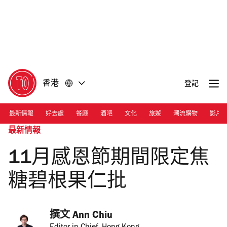
前
前
往
往
內
頁
容
尾
香港
登記
最新情報
好去處
餐廳
酒吧
文化
旅遊
潮流購物
影片
最新情報
11月感恩節期間限定焦
糖碧根果仁批
撰文 
Ann Chiu