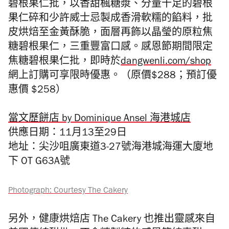
碧根果仁批，以香甜楓糖漿、分量十足的碧根
果仁碎和少許威士忌製成香滑軟糯的餡料，批
皮烘焙至金黃酥脆，面層再飾以晶瑩的原粒焦
糖碧根果仁，三重豐富口感。感恩節期間限定
焦糖碧根果仁批，即時於
dangwenli.com/shop
網上訂購可享限時優惠。（原價$288；預訂優
惠價 $258）
當文歷餅店 by Dominique Ansel 海港城店
供應日期：11月13至29日
地址：尖沙咀廣東道3-27號海港城海運大廈地
下 OT G63A號
Photograph: Courtesy The Cakery
另外，
健康烘焙店
The
Cakery 也
推出靈感來自