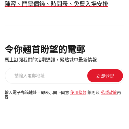
陣容、門票價錢、時間表、免費入場安排
令你翹首盼望的電郵
馬上訂閱我們的定期通訊，緊貼城中最新情報
請
輸
入
電
輸入電子郵箱地址，即表示閣下同意
使用條款
細則及
私隱政策
內
容
郵
地
址