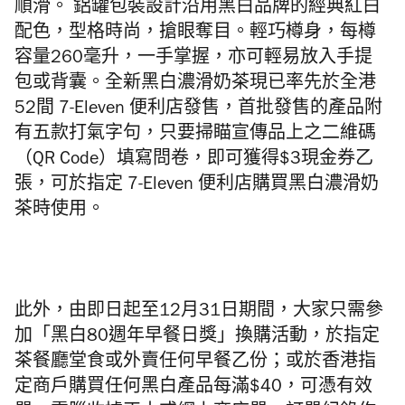
順滑。 鋁罐包裝設計沿用
黑白
品牌的
經典紅白
配色，型格
時尚，
搶眼奪目。輕巧樽身，
每樽
容量
260
毫升，一手掌握，
亦可輕易放入手提
包或背囊。
全新黑白
濃滑
奶茶
現已率先於全港
52
間
7-Eleven
便利店
發售
，
首批發售的產品附
有五款打氣字句，只要掃瞄宣傳品上之二維碼
（
Q
R Code
）填寫問卷，即可獲得
$3
現金券乙
張，可於指定
7-
Eleven
便利店購買黑白濃滑
奶
茶
時使用。
此外，
由即日起至
12
月
31
日期
間
，大家只需參
加
「黑白
80週
年早
餐日獎」換購活
動
，於指定
茶餐廳堂食或外賣任何早餐乙份；或於香港指
定商戶購買任何黑白產品每滿$40，可憑有效