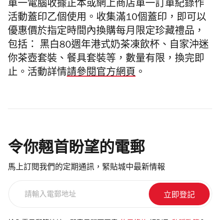
單一電腦收據正本或網上商店單一訂單紀錄作
活動蓋印乙個使用。
收集滿
10
個蓋印，即可以
優
惠
價於指定時
間
內換購每月限定珍藏禮品，
包括： 黑白80週年港式奶茶凍飲杯、自家沖迷
你茶壺套裝、餐具套裝等
，數量有限，換完即
止。活動詳情
請參閱官方網頁
。
令你翹首盼望的電郵
馬上訂閱我們的定期通訊，緊貼城中最新情報
請
輸
入