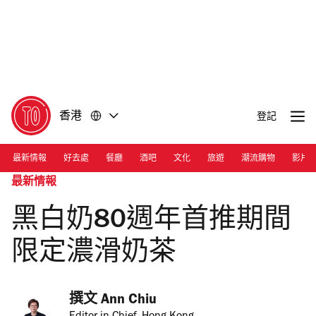
前
前
往
往
內
頁
容
尾
香港
登記
最新情報
好去處
餐廳
酒吧
文化
旅遊
潮流購物
影片
最新情報
黑白奶80週年首推期間
限定濃滑奶茶
撰文 
Ann Chiu