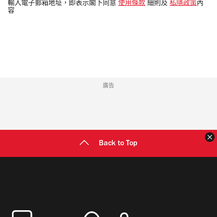
電
輸入電子郵箱地址，即表示閣下同意
使用條款
細則及
私隱政策
內
容
郵
地
址
廣告
Back to Top