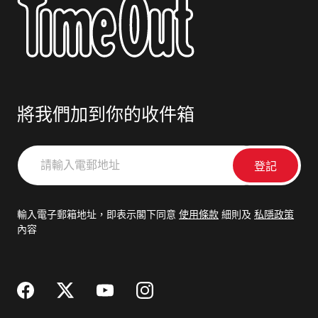
將我們加到你的收件箱
請
輸
入
電
輸入電子郵箱地址，即表示閣下同意
使用條款
細則及
私隱政策
郵
內容
地
址