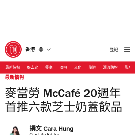
前
前
往
往
內
頁
容
尾
香港
登記
最新情報
好去處
餐廳
酒吧
文化
旅遊
潮流購物
影片
最新情報
麥當勞 McCafé 20週年
首推六款芝士奶蓋飲品
撰文 
Cara Hung