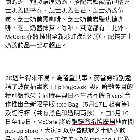
蘭的芝士炮製濃厚奶蓋，搭配六款飲品包括芝
士奶蓋四季春、芝士奶蓋芒芒、芝士奶蓋莓
莓、芝士奶蓋黑咖啡、芝士奶蓋岩鹽焦糖咖
啡、芝士奶蓋抹茶，咖啡、茶底都有！此外，
McCafé 亦將推出全新彩虹海綿蛋糕，配搭芝士
奶蓋飲品一起吃超正。
20週年得來不易，為隆重其事，麥當勞特別邀
請了波蘭插畫家 Filip Pagowski 設計鮮豔奪目的
特
別版包裝；同時再與日本生活品牌 Rivers 合
作推出全新限量版 tote Bag（5月17日起有售）
及隨行杯（共有黑色和透明兩款）。
由5月16
日至19日，
McCafé 將於
銅鑼灣希慎廣場
地面開
pop-up store，大家可以免費試飲芝士奶蓋飲