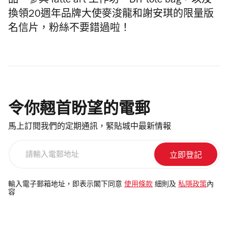
品、參與 latte art 工作坊、DIY tote bag，以及
換領20週年品牌大使麥浚龍和謝安琪的限量版
名信片，粉絲不要錯過啦！
令你翹首盼望的電郵
馬上訂閱我們的定期通訊，緊貼城中最新情報
請
輸
入
電
輸入電子郵箱地址，即表示閣下同意
使用條款
細則及
私隱政策
內
容
郵
地
址