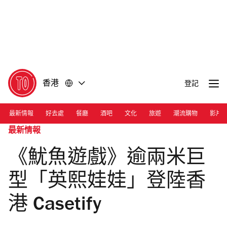
前
前
往
往
內
頁
容
尾
香港
登記
最新情報
好去處
餐廳
酒吧
文化
旅遊
潮流購物
影片
最新情報
《魷魚遊戲》逾兩米巨
型「英熙娃娃」登陸香
港 Casetify