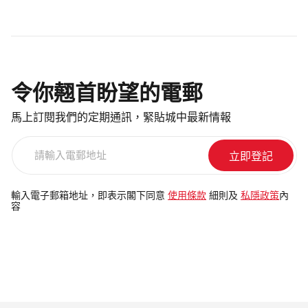
令你翹首盼望的電郵
馬上訂閱我們的定期通訊，緊貼城中最新情報
請
輸
入
電
輸入電子郵箱地址，即表示閣下同意
使用條款
細則及
私隱政策
內
容
郵
地
址