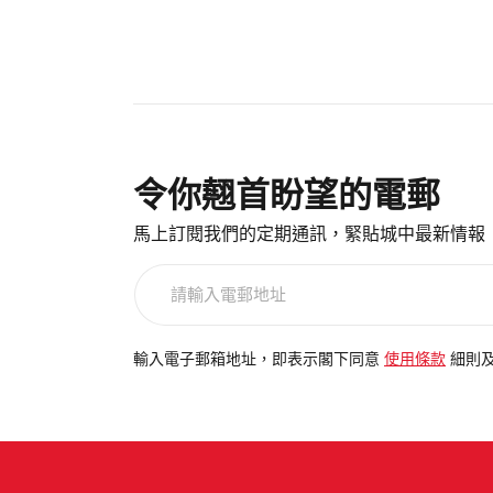
令你翹首盼望的電郵
馬上訂閱我們的定期通訊，緊貼城中最新情報
請
輸
入
電
輸入電子郵箱地址，即表示閣下同意
使用條款
細則
郵
地
址