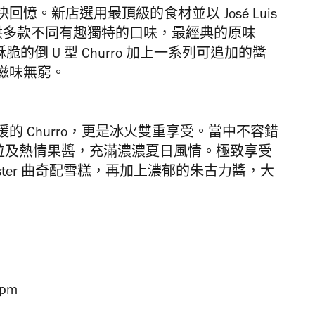
快回憶。新店
選用最頂級的食材並以
José Luis
供
多款不同有趣獨特的口味，最經典的
原味
酥脆的倒
U
型
Churro
加上一系列可追加的醬
滋味無窮。
暖的
Churro，更是冰火雙重享受。
當中不容錯
粒及熱情果醬，充滿濃濃夏日風情。
極致享受
ster
曲奇配雪糕，再加上濃郁的朱古力醬，大
1pm