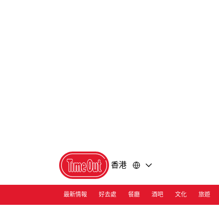
前
前
往
往
內
頁
容
尾
香港
最新情報
好去處
餐廳
酒吧
文化
旅遊