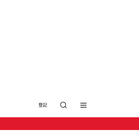
搜
登記
尋