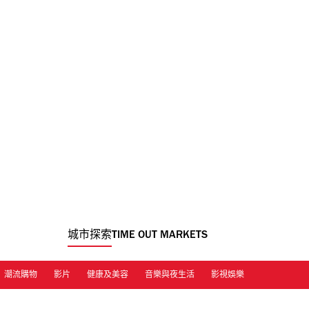
城市探索
TIME OUT MARKETS
潮流購物
影片
健康及美容
音樂與夜生活
影視娛樂