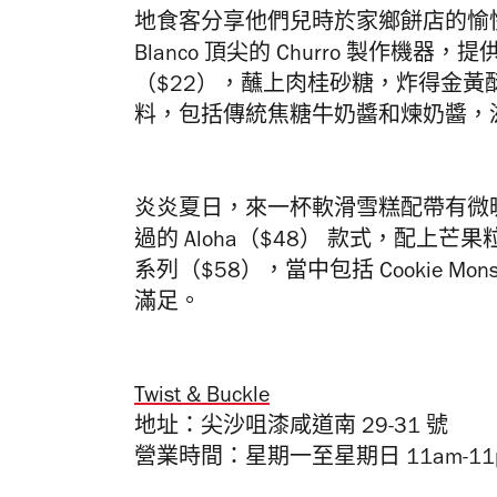
地食客分享他們兒時於家鄉餅店的愉
Blanco
頂尖的
Churro
製作機器，提
（
$22）
，蘸上肉桂砂糖，炸得金黃
料，包括傳統焦糖牛奶醬和煉奶醬，
炎炎夏日，來一杯軟滑雪糕配
帶有微
過的
Aloha（$48）
款式，配上芒果
系列（
$58）
，當中包括
Cookie Mon
滿足。
Twist & Buckle
地址：尖沙咀漆咸道南
29-31
號
營業時間：星期一至星期日
11am-1