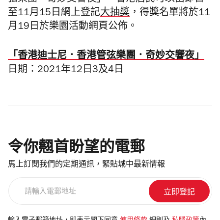
弦樂團．奇妙交響夜」。香港居民可以由即日
至11月15日網上登記
大抽獎
，得獎名單將於11
月19日於樂園活動網頁公佈。
「香港迪士尼．香港管弦樂團．奇妙交響夜」
日期：2021年12日3及4日
令你翹首盼望的電郵
馬上訂閱我們的定期通訊，緊貼城中最新情報
請
輸
入
電