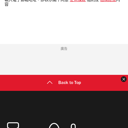
輸入電子郵箱地址，即表示閣下同意
使用條款
細則及
私隱政策
內
容
郵
地
址
廣告
Back to Top