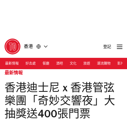
前
前
往
往
內
頁
容
尾
香港
登記
最新情報
好去處
餐廳
酒吧
文化
旅遊
潮流購物
影片
最新情報
香港迪士尼 x 香港管弦
樂團「奇妙交響夜」大
抽獎送400張門票