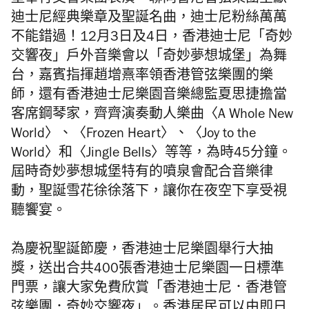
堡舉行交響樂團表演，聯同香港管弦樂團呈獻
迪士尼經典樂章及聖誕名曲，迪士尼粉絲萬萬
不能錯過！12月3日及4日，香港迪士尼「奇妙
交響夜」戶外音樂會以「奇妙夢想城堡」為舞
台，嘉賓指揮趙增熹率領香港管弦樂團的樂
師，還有香港迪士尼樂園音樂總監夏思捷擔當
客席鋼琴家，齊齊演奏動人樂曲〈A Whole New
World〉、〈Frozen Heart〉、
〈
Joy to the
World
〉
和
〈
Jingle Bells
〉
等等，為時45分鐘。
屆時
奇妙夢想城堡特有的噴泉會配合音樂律
動
，聖誕雪花徐徐落下，讓你在夜空下享受視
聽饗宴。
為慶祝聖誕節慶，香港迪士尼樂園舉行大抽
獎，送出合共400張香港迪士尼樂園一日標準
門票，讓大家免費欣賞「香港迪士尼．香港管