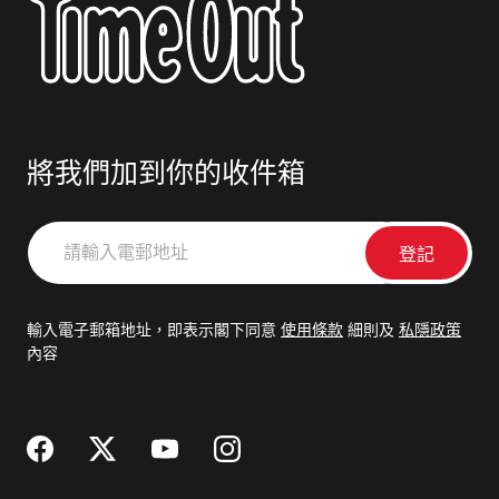
將我們加到你的收件箱
請
輸
入
電
輸入電子郵箱地址，即表示閣下同意
使用條款
細則及
私隱政策
郵
內容
地
址