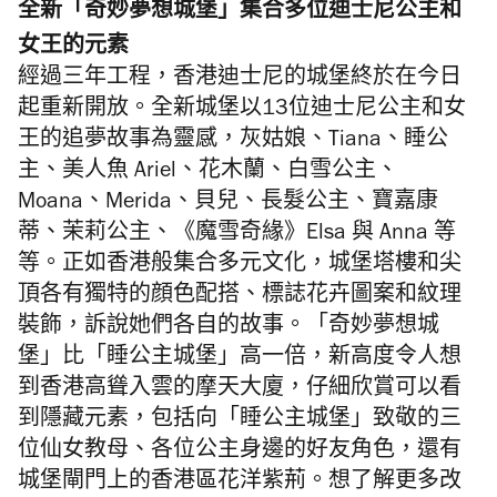
全新「奇妙夢想城堡」集合多位迪士尼公主和
女王的元素
經過三年工程，香港迪士尼的城堡終於在今日
起重新開放。全新城堡以13位迪士尼公主和女
王的追夢故事為靈感，灰姑娘、Tiana、睡公
主、美人魚 Ariel、花木蘭、白雪公主、
Moana、Merida、貝兒、長髮公主、寶嘉康
蒂、茉莉公主、《魔雪奇緣》Elsa 與 Anna 等
等。正如香港般集合多元文化，城堡塔樓和尖
頂各有獨特的顔色配搭、標誌花卉圖案和紋理
裝飾，訴說她們各自的故事。「奇妙夢想城
堡」比「睡公主城堡」高一倍，新高度令人想
到香港高聳入雲的摩天大廈，仔細欣賞可以看
到隱藏元素，包括向「睡公主城堡」致敬的三
位仙女教母、各位公主身邊的好友角色，還有
城堡閘門上的香港區花洋紫荊。想了解更多改