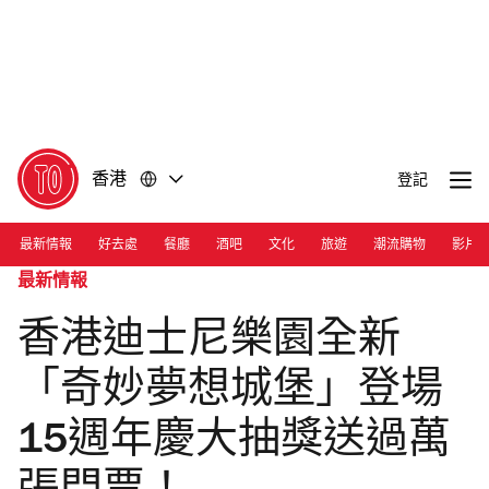
前
前
往
往
內
頁
容
尾
香港
登記
最新情報
好去處
餐廳
酒吧
文化
旅遊
潮流購物
影片
最新情報
香港迪士尼樂園全新
「奇妙夢想城堡」登場
15週年慶大抽獎送過萬