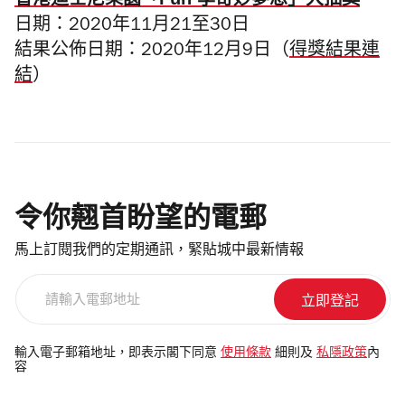
日期：2020年11月21至30日
結果公佈日期：2020年12月9日（
得獎結果連
結
）
令你翹首盼望的電郵
馬上訂閱我們的定期通訊，緊貼城中最新情報
請
輸
入
電
輸入電子郵箱地址，即表示閣下同意
使用條款
細則及
私隱政策
內
容
郵
地