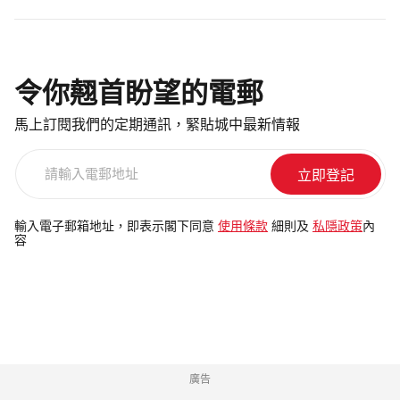
令你翹首盼望的電郵
馬上訂閱我們的定期通訊，緊貼城中最新情報
請
輸
入
電
輸入電子郵箱地址，即表示閣下同意
使用條款
細則及
私隱政策
內
容
郵
地
址
廣告