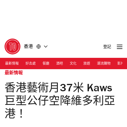
前
前
往
往
內
頁
容
尾
香港
登記
最新情報
好去處
餐廳
酒吧
文化
旅遊
潮流購物
影片
最新情報
香港藝術月37米 Kaws
巨型公仔空降維多利亞
港！