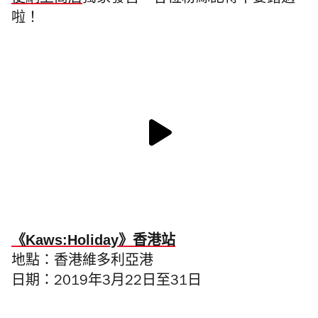
便網上商店
獨家發售，各位粉絲記得不要錯過
啦！
《Kaws:Holiday》香港站
地點：香港維多利亞港
日期：
2019
年
3
月
22
日至
31
日