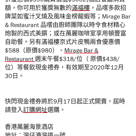
折優惠價$350購買價值$500的酒店餐廳消費
額，你可用於
獲獎無數的
滿福樓
，品嚐多款招
牌菜如蜜汁叉燒及風味金榜龍蝦等；Mirage Bar
& Restaurant 品嚐由廚師團隊以時令食材精心
炮製的西式美饌；或在萬麗咖啡室享用頓豐富
自助餐。另有滿福樓京式片皮鴨兩食優惠價
$588（原價$980）、
Mirage Bar &
Restaurant
週末午餐$318/位（ 原價$438/
位）等餐飲現金禮券，有效期至2020年12月
30日。
快閃現金禮券將於9月17日起正式開賣，屆時
請登入
訂購網址
選購。
香港萬麗海景酒店