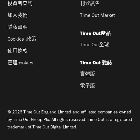
投資者查詢
刊登廣告
加入我們
Time Out Market
隱私聲明
Time Out產品
Cookies 政策
Time Out全球
使用條款
管理cookies
Time Out 雜誌
實體版
電子版
© 2026 Time Out England Limited and affiliated companies owned
by Time Out Group Plc. All rights reserved. Time Out is a registered
trademark of Time Out Digital Limited.