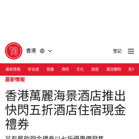
前
前
往
往
內
頁
容
尾
香港
登記
最新情報
好去處
餐廳
酒吧
文化
旅遊
潮流購物
影片
最新情報
香港萬麗海景酒店推出
快閃五折酒店住宿現金
禮券