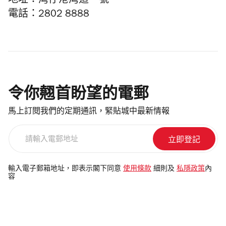
地址：灣仔港灣道一號
電話：2802 8888
令你翹首盼望的電郵
馬上訂閱我們的定期通訊，緊貼城中最新情報
請
輸
入
電
輸入電子郵箱地址，即表示閣下同意
使用條款
細則及
私隱政策
內
容
郵
地
址