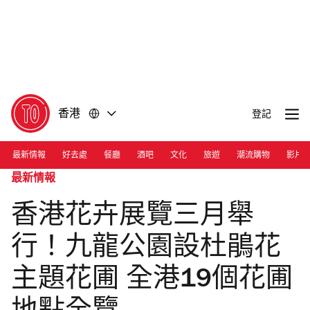
前
前
往
往
內
頁
容
尾
香港
登記
最新情報
好去處
餐廳
酒吧
文化
旅遊
潮流購物
影片
最新情報
香港花卉展覽三月舉
行！九龍公園設杜鵑花
主題花圃 全港19個花圃