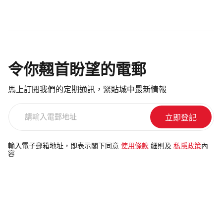
令你翹首盼望的電郵
馬上訂閱我們的定期通訊，緊貼城中最新情報
請
輸
入
電
輸入電子郵箱地址，即表示閣下同意
使用條款
細則及
私隱政策
內
容
郵
地
址