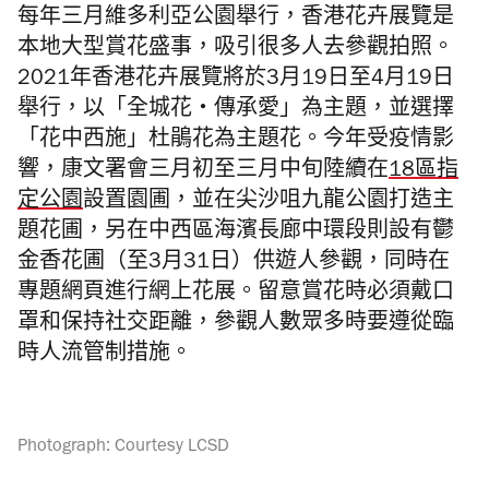
每年三月維多利亞公園舉行，香港花卉展覽是
本地大型賞花盛事，吸引很多人去參觀拍照。
2021年香港花卉展覽將於3月19日至4月19日
舉行，以「全城花‧傳承愛」為主題，並選擇
「花中西施」杜鵑花為主題花。今年受疫情影
響，康文署會三月初至三月中旬陸續在
18區指
定公園
設置園圃，並在尖沙咀九龍公園打造主
題花圃，另在中西區海濱長廊中環段則設有鬱
金香花圃（至3月31日）供遊人參觀，同時在
專題網頁進行網上花展。留意賞花時必須戴口
罩和保持社交距離，參觀人數眾多時要遵從臨
時人流管制措施。
Photograph: Courtesy LCSD