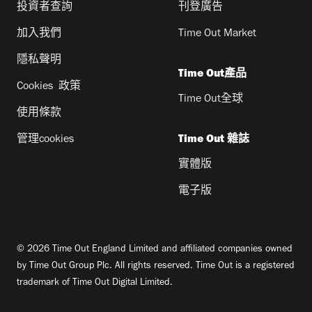
投資者查詢
刊登廣告
加入我們
Time Out Market
隱私聲明
Time Out產品
Cookies 政策
Time Out全球
使用條款
管理cookies
Time Out 雜誌
實體版
電子版
© 2026 Time Out England Limited and affiliated companies owned
by Time Out Group Plc. All rights reserved. Time Out is a registered
trademark of Time Out Digital Limited.