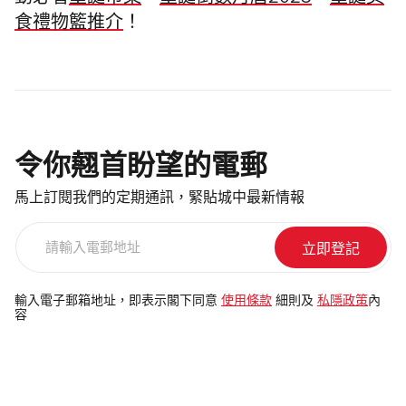
動必看
聖誕市集
、
聖誕倒數月曆2023
、
聖誕美
食禮物籃推介
！
令你翹首盼望的電郵
馬上訂閱我們的定期通訊，緊貼城中最新情報
請
輸
入
電
輸入電子郵箱地址，即表示閣下同意
使用條款
細則及
私隱政策
內
容
郵
地
址