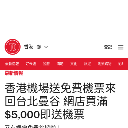
前
前
往
往
內
頁
容
尾
香港
登記
最新情報
好去處
餐廳
酒吧
文化
旅遊
潮流購物
影片
最新情報
香港機場送免費機票來
回台北曼谷 網店買滿
$5,000即送機票