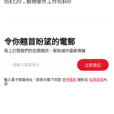
坊$120；穀物麥片工作坊$60
令你翹首盼望的電郵
馬上訂閱我們的定期通訊，緊貼城中最新情報
請
輸
入
電
輸入電子郵箱地址，即表示閣下同意
使用條款
細則及
私隱政策
內
容
郵
地
址