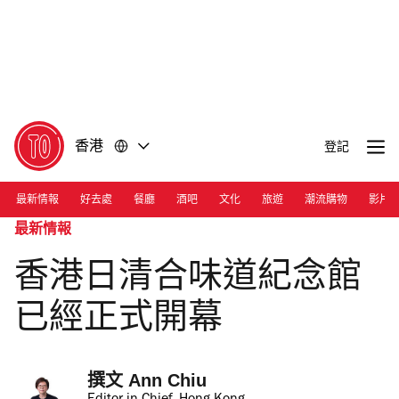
前
前
往
往
內
頁
容
尾
香港
登記
最新情報
好去處
餐廳
酒吧
文化
旅遊
潮流購物
影片
最新情報
香港日清合味道紀念館
已經正式開幕
撰文 
Ann Chiu