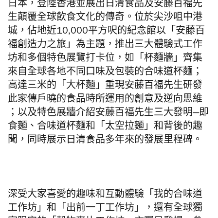
日本，
登陸香港並展出日清食品及安藤百福先
生顛覆全球飲食文化的傳奇。
位於尖沙咀中港
城，
佔地近
10,000
平方呎的紀念館
以「安藤百
福創造力之旅」為主題，
推出三大體驗式工作
坊和多個特色展覽打卡位，如「
杯麵牆」
齊集
來自全球各地不同口味及包裝的合味道杯麵；
高達三
米的「
大杯麵」
重現安藤百福先生研發
此家傳戶曉的食品時所運用的創意及逆向思維
；以及特色展牆介紹安藤百福先生三大發明
—
即
食麵、
合味道杯麵和「太空拉麵」
和
背後的趣
聞，同時展示日清食品多年來的發展里程碑。
深受大家喜愛的趣味和互動體驗「
我的合味道
工作坊」和「出前一丁工作坊」，還有
全球獨