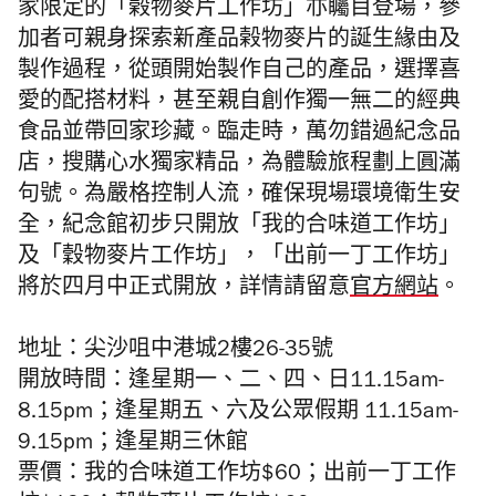
家限定的「榖物麥片工作坊
」亦矚目登場，
參
加者可親身探索新產品榖物麥片的誕生緣由及
製作過程，
從頭開始製作自己的產品，選擇喜
愛的配搭材料，
甚至親自創作獨一無二的經典
食品並帶回家珍藏。臨走時，
萬勿錯過紀念品
店，搜購心水獨家精品，
為體驗旅程劃上圓滿
句號。為嚴格控制人流，確保現場環境衛生安
全，紀念館初步只開放「我的合味道工作坊」
及「穀物麥片工作坊」，「出前一丁工作坊」
將於四月中正式開放，詳情請留意
官方網站
。
地址：尖沙咀中港城
2
樓
26-35
號
開放時間：逢星期一、二、四、日11.15am-
8.15pm；逢星期五、六及公眾假期 11.15am-
9.15pm；逢星期三休館
票價：我的合味道工作坊$60；出前一丁工作