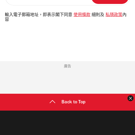
入
電
輸入電子郵箱地址，即表示閣下同意
使用條款
細則及
私隱政策
內
容
郵
地
址
廣告
Back to Top