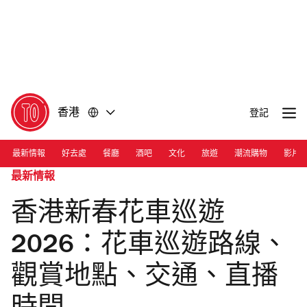
前
前
往
往
內
頁
容
尾
香港
登記
最新情報
好去處
餐廳
酒吧
文化
旅遊
潮流購物
影片
最新情報
香港新春花車巡遊
2026：花車巡遊路線、
觀賞地點、交通、直播