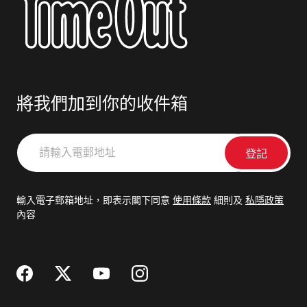
將我們加到你的收件箱
請
輸
入
電
輸入電子郵箱地址，即表示閣下同意
使用條款
細則及
私隱政策
郵
內容
地
址