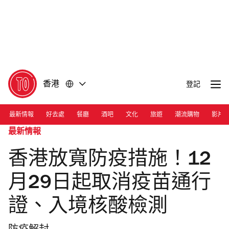
前
前
往
往
內
頁
容
尾
香港
登記
最新情報
好去處
餐廳
酒吧
文化
旅遊
潮流購物
影片
最新情報
香港放寬防疫措施！12
月29日起取消疫苗通行
證、入境核酸檢測