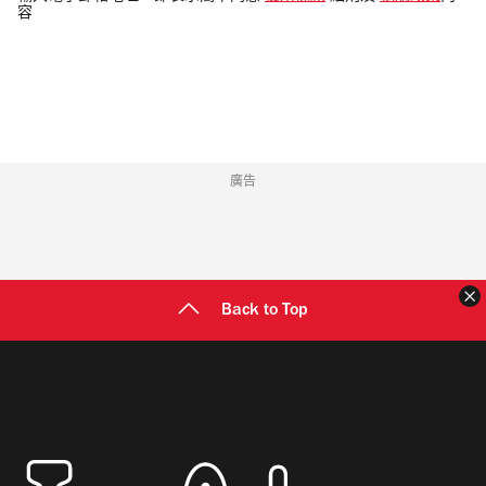
容
郵
地
址
廣告
Back to Top