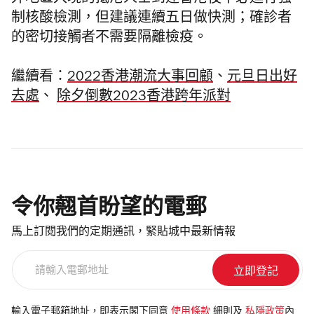
外地區入境的抵港人士到達香港後不必進行強
制核酸檢測，但建議連續五日做快測；確診者
的密切接觸者不需要隔離檢疫。
繼續看：
2022香港潮流大事回顧
、
元旦日出好
去處
、
除夕倒數2023香港跨年派對
令你翹首盼望的電郵
馬上訂閱我們的定期通訊，緊貼城中最新情報
請
輸
入
電
輸入電子郵箱地址，即表示閣下同意
使用條款
細則及
私隱政策
內